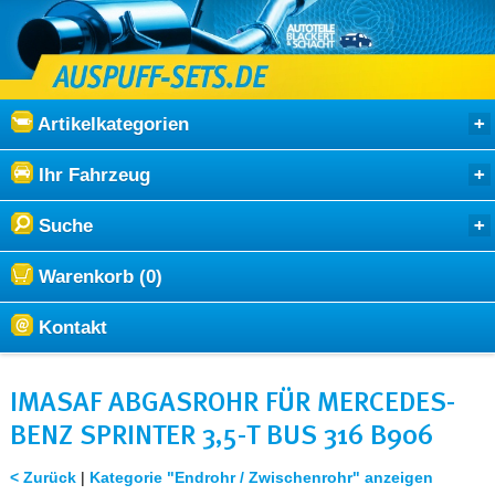
Artikelkategorien
Ihr Fahrzeug
Suche
Warenkorb (0)
Kontakt
IMASAF ABGASROHR FÜR MERCEDES-
BENZ SPRINTER 3,5-T BUS 316 B906
< Zurück
|
Kategorie "Endrohr / Zwischenrohr" anzeigen