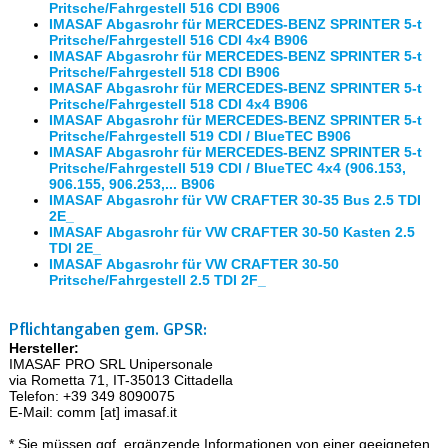
Pritsche/Fahrgestell 516 CDI B906
IMASAF Abgasrohr für MERCEDES-BENZ SPRINTER 5-t
Pritsche/Fahrgestell 516 CDI 4x4 B906
IMASAF Abgasrohr für MERCEDES-BENZ SPRINTER 5-t
Pritsche/Fahrgestell 518 CDI B906
IMASAF Abgasrohr für MERCEDES-BENZ SPRINTER 5-t
Pritsche/Fahrgestell 518 CDI 4x4 B906
IMASAF Abgasrohr für MERCEDES-BENZ SPRINTER 5-t
Pritsche/Fahrgestell 519 CDI / BlueTEC B906
IMASAF Abgasrohr für MERCEDES-BENZ SPRINTER 5-t
Pritsche/Fahrgestell 519 CDI / BlueTEC 4x4 (906.153,
906.155, 906.253,... B906
IMASAF Abgasrohr für VW CRAFTER 30-35 Bus 2.5 TDI
2E_
IMASAF Abgasrohr für VW CRAFTER 30-50 Kasten 2.5
TDI 2E_
IMASAF Abgasrohr für VW CRAFTER 30-50
Pritsche/Fahrgestell 2.5 TDI 2F_
Pflichtangaben gem. GPSR:
Hersteller:
IMASAF PRO SRL Unipersonale
via Rometta 71, IT-35013 Cittadella
Telefon: +39 349 8090075
E-Mail: comm [at] imasaf.it
* Sie müssen ggf. ergänzende Informationen von einer geeigneten