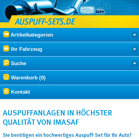
Artikelkategorien
Ihr Fahrzeug
Suche
Warenkorb (0)
Kontakt
AUSPUFFANLAGEN IN HÖCHSTER
QUALITÄT VON IMASAF
Sie benötigen ein hochwertiges Auspuff-Set für Ihr Auto?