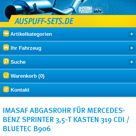
Artikelkategorien
Ihr Fahrzeug
Suche
Warenkorb (0)
Kontakt
IMASAF ABGASROHR FÜR MERCEDES-
BENZ SPRINTER 3,5-T KASTEN 319 CDI /
BLUETEC B906