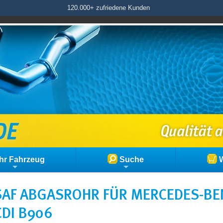
120.000+ zufriedene Kunden
hr Fahrzeug
Suche
W
AF ABGASROHR FÜR MERCEDES-BEN
CDI B906