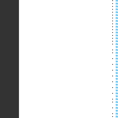
I
I
I
I
I
I
I
I
I
I
I
I
I
I
I
I
9
I
I
9
I
9
I
9
I
9
I
9
I
9
I
9
I
9
I
I
9
I
9
I
I