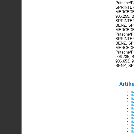
Pritsche/
SPRINTER 
MERCEDES-
906.255, 
SPRINTER 
BENZ, SPRI
MERCEDES-
Pritsche/
SPRINTER 
BENZ, SPR
MERCEDES-
Pritsche/
906.735, 
906.653, 
BENZ, SPR
Artik
I
I
I
I
I
I
I
I
I
I
I
I
I