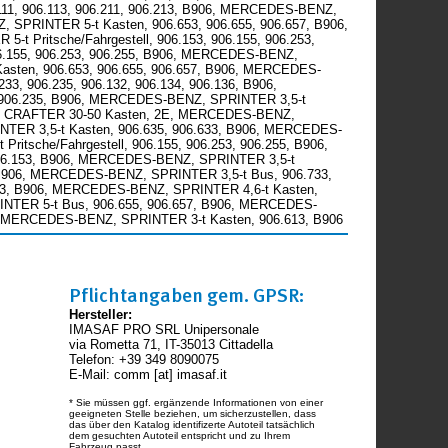
.111, 906.113, 906.211, 906.213, B906, MERCEDES-BENZ,
 SPRINTER 5-t Kasten, 906.653, 906.655, 906.657, B906,
Pritsche/Fahrgestell, 906.153, 906.155, 906.253,
06.155, 906.253, 906.255, B906, MERCEDES-BENZ,
asten, 906.653, 906.655, 906.657, B906, MERCEDES-
233, 906.235, 906.132, 906.134, 906.136, B906,
3, 906.235, B906, MERCEDES-BENZ, SPRINTER 3,5-t
6, VW, CRAFTER 30-50 Kasten, 2E, MERCEDES-BENZ,
INTER 3,5-t Kasten, 906.635, 906.633, B906, MERCEDES-
tsche/Fahrgestell, 906.155, 906.253, 906.255, B906,
 906.153, B906, MERCEDES-BENZ, SPRINTER 3,5-t
32, B906, MERCEDES-BENZ, SPRINTER 3,5-t Bus, 906.733,
653, B906, MERCEDES-BENZ, SPRINTER 4,6-t Kasten,
RINTER 5-t Bus, 906.655, 906.657, B906, MERCEDES-
906, MERCEDES-BENZ, SPRINTER 3-t Kasten, 906.613, B906
Pflichtangaben gem. GPSR:
Hersteller:
IMASAF PRO SRL Unipersonale
via Rometta 71, IT-35013 Cittadella
Telefon: +39 349 8090075
E-Mail: comm [at] imasaf.it
* Sie müssen ggf. ergänzende Informationen von einer
geeigneten Stelle beziehen, um sicherzustellen, dass
das über den Katalog identifizerte Autoteil tatsächlich
dem gesuchten Autoteil entspricht und zu Ihrem
Fahrzeug passt.