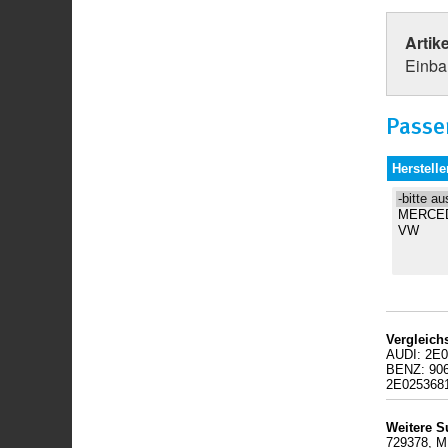
Artik
Einbau
Passe
Herstelle
Vergleic
AUDI: 2E
BENZ: 90
2E025368
Weitere S
729378, M