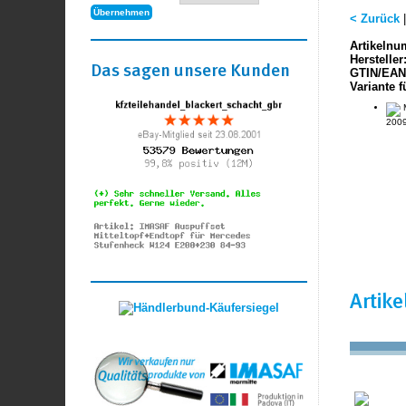
< Zurück
Artikelnu
Hersteller
Das sagen unsere Kunden
GTIN/EAN
Variante f
M
2009
Artik