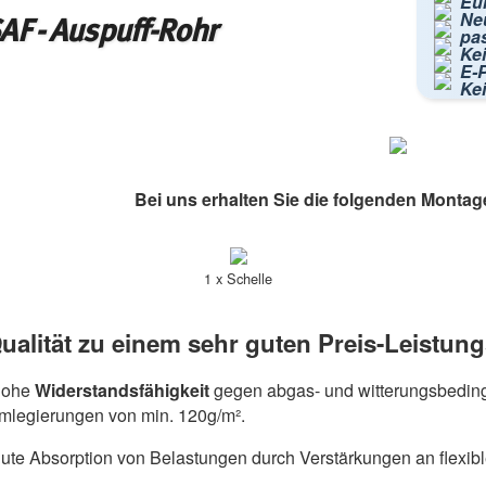
Eur
Ne
AF - Auspuff-Rohr
pa
Kei
E-P
Ke
Bei uns erhalten Sie die folgenden Montag
1 x Schelle
ualität zu einem sehr guten Preis-Leistung
hohe
Widerstandsfähigkeit
gegen abgas- und witterungsbeding
umlegierungen von min. 120g/m².
ute Absorption von Belastungen durch Verstärkungen an flexib