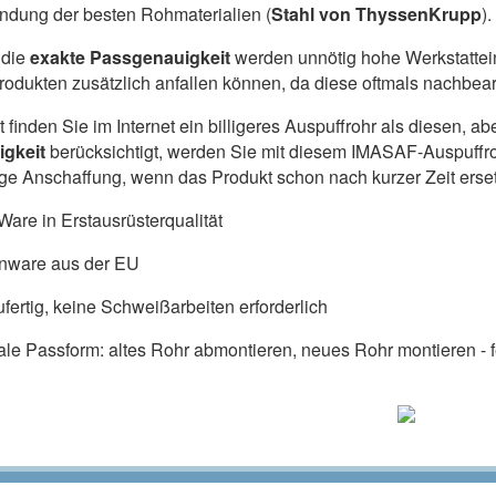
dung der besten Rohmaterialien (
Stahl von ThyssenKrupp
).
die
exakte Passgenauigkeit
werden unnötig hohe Werkstattein
produkten zusätzlich anfallen können, da diese oftmals nachbe
ht finden Sie im Internet ein billigeres Auspuffrohr als diesen,
igkeit
berücksichtigt, werden Sie mit diesem IMASAF-Auspuffr
lige Anschaffung, wenn das Produkt schon nach kurzer Zeit ers
are in Erstausrüsterqualität
nware aus der EU
fertig, keine Schweißarbeiten erforderlich
ale Passform: altes Rohr abmontieren, neues Rohr montieren - fe