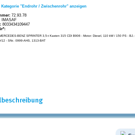
|
Kategorie "Endrohr / Zwischenrohr" anzeigen
mmer:
72.93.78
:
IMASAF
:
8033434109447
ür*:
ERCEDES-BENZ SPRINTER 3,5-t Kasten 315 CDI B906 - Motor: Diesel, 110 kW / 150 PS - BJ.:
/12 - SNr.: 0999-AHS, 1313-BAT
elbeschreibung