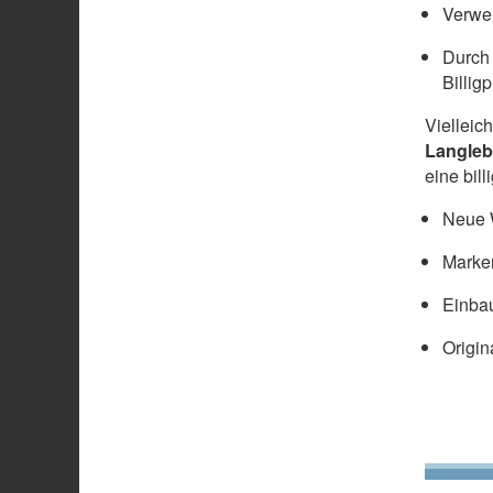
Verwen
Durch 
Billig
Vielleic
Langleb
eine bil
Neue W
Marke
Einbau
Origin