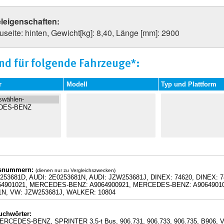
eleigenschaften:
seite: hinten, Gewicht[kg]: 8,40, Länge [mm]: 2900
nd für folgende Fahrzeuge*:
r
Modell
Typ und Plattform
hsnummern:
(dienen nur zu Vergleichszwecken)
0253681D, AUDI: 2E0253681N, AUDI: JZW253681J, DINEX: 74620, DINEX
64901021, MERCEDES-BENZ: A9064900921, MERCEDES-BENZ: A9064901021
1N, VW: JZW253681J, WALKER: 10804
uchwörter:
ERCEDES-BENZ, SPRINTER 3,5-t Bus, 906.731, 906.733, 906.735, B906,