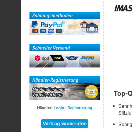
IMAS
Top-Q
Sehr 
Händler:
Login
|
Registrierung
Silizi
Sehr g