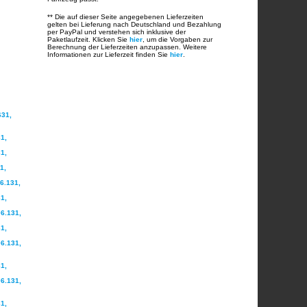
** Die auf dieser Seite angegebenen Lieferzeiten
gelten bei Lieferung nach Deutschland und Bezahlung
per PayPal und verstehen sich inklusive der
Paketlaufzeit. Klicken Sie
hier
, um die Vorgaben zur
Berechnung der Lieferzeiten anzupassen. Weitere
Informationen zur Lieferzeit finden Sie
hier
.
631,
1,
1,
1,
6.131,
1,
6.131,
1,
6.131,
1,
6.131,
1,