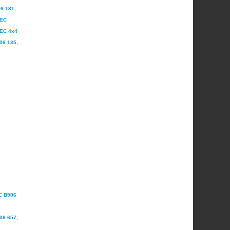
6.131,
TEC
TEC 4x4
06.135,
C B906
06.657,