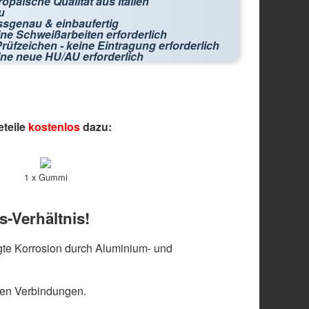
opäische Qualität aus Italien
u
ssgenau & einbaufertig
ne Schweißarbeiten erforderlich
rüfzeichen - keine Eintragung erforderlich
ine neue HU/AU erforderlich
eteile
kostenlos
dazu:
1 x Gummi
s-Verhältnis!
te Korrosion durch Aluminium- und
len Verbindungen.