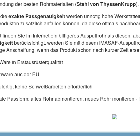
dung der besten Rohmaterialien (
Stahl von ThyssenKrupp
).
die
exakte Passgenauigkeit
werden unnötig hohe Werkstattein
produkten zusätzlich anfallen können, da diese oftmals nachbe
ht finden Sie im Internet ein billigeres Auspuffrohr als diesen,
igkeit
berücksichtigt, werden Sie mit diesem IMASAF-Auspuffr
lige Anschaffung, wenn das Produkt schon nach kurzer Zeit ers
are in Erstausrüsterqualität
nware aus der EU
fertig, keine Schweißarbeiten erforderlich
ale Passform: altes Rohr abmontieren, neues Rohr montieren - fe