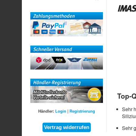
IMAS
Top-Q
Sehr 
Händler:
Login
|
Registrierung
Silizi
Sehr g