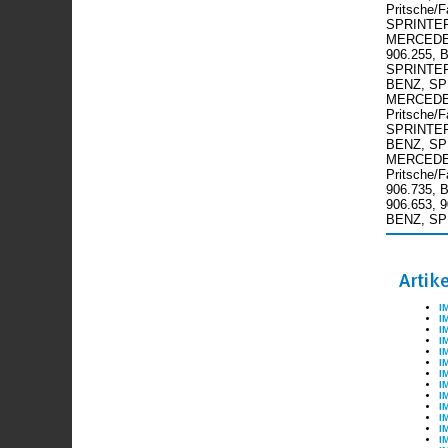
Pritsche/
SPRINTER 
MERCEDES-
906.255, 
SPRINTER 
BENZ, SPRI
MERCEDES-
Pritsche/
SPRINTER 
BENZ, SPR
MERCEDES-
Pritsche/
906.735, 
906.653, 
BENZ, SPR
Artik
I
I
I
I
I
I
I
I
I
I
I
I
I