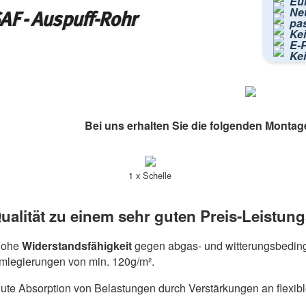
Eur
Ne
AF - Auspuff-Rohr
pa
Kei
E-P
Ke
Bei uns erhalten Sie die folgenden Montag
1 x Schelle
ualität zu einem sehr guten Preis-Leistung
hohe
Widerstandsfähigkeit
gegen abgas- und witterungsbeding
umlegierungen von min. 120g/m².
ute Absorption von Belastungen durch Verstärkungen an flexib