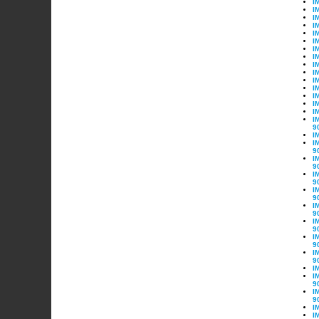
I
I
I
I
I
I
I
I
I
I
I
I
I
I
I
I
9
I
I
9
I
9
I
9
I
9
I
9
I
9
I
9
I
9
I
I
9
I
9
I
I