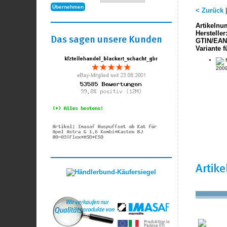
< Zurück
Artikelnu
Hersteller
Das sagen unsere Kunden
GTIN/EAN
Variante f
M
2009
Artik