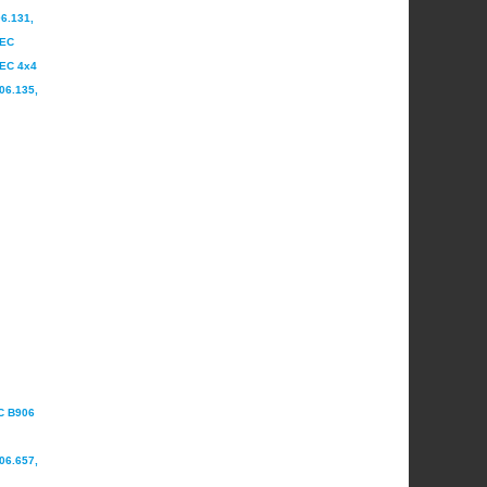
6.131,
TEC
TEC 4x4
06.135,
C B906
06.657,