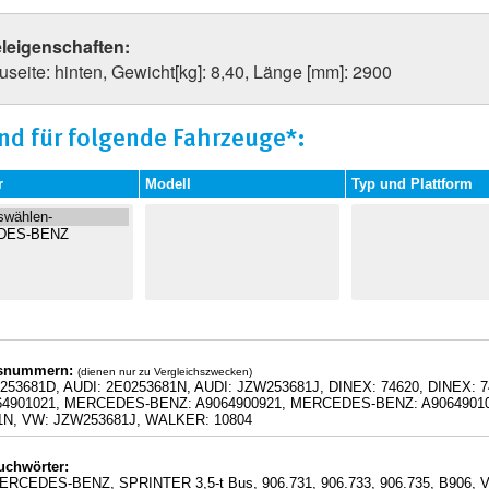
eleigenschaften:
seite: hinten, Gewicht[kg]: 8,40, Länge [mm]: 2900
nd für folgende Fahrzeuge*:
r
Modell
Typ und Plattform
hsnummern:
(dienen nur zu Vergleichszwecken)
0253681D, AUDI: 2E0253681N, AUDI: JZW253681J, DINEX: 74620, DINEX
64901021, MERCEDES-BENZ: A9064900921, MERCEDES-BENZ: A9064901021
1N, VW: JZW253681J, WALKER: 10804
uchwörter:
ERCEDES-BENZ, SPRINTER 3,5-t Bus, 906.731, 906.733, 906.735, B906,