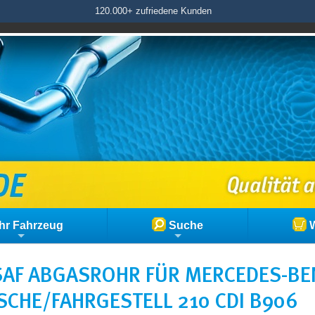
120.000+ zufriedene Kunden
hr Fahrzeug
Suche
W
AF ABGASROHR FÜR MERCEDES-BEN
SCHE/FAHRGESTELL 210 CDI B906