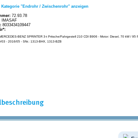
|
Kategorie "Endrohr / Zwischenrohr" anzeigen
mmer:
72.93.78
:
IMASAF
:
8033434109447
ür*:
ERCEDES-BENZ SPRINTER 3-t Pritsche/Fahrgestell 210 CDI B906 - Motor: Diesel, 70 kW / 95 P
/03 - 2016/05 - SNr.: 1313-BHX, 1313-BZB
elbeschreibung