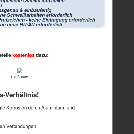
opäische Qualität aus Italien
u
ssgenau & einbaufertig
ne Schweißarbeiten erforderlich
rüfzeichen - keine Eintragung erforderlich
ine neue HU/AU erforderlich
eteile
kostenlos
dazu:
1 x Gummi
s-Verhältnis!
te Korrosion durch Aluminium- und
len Verbindungen.