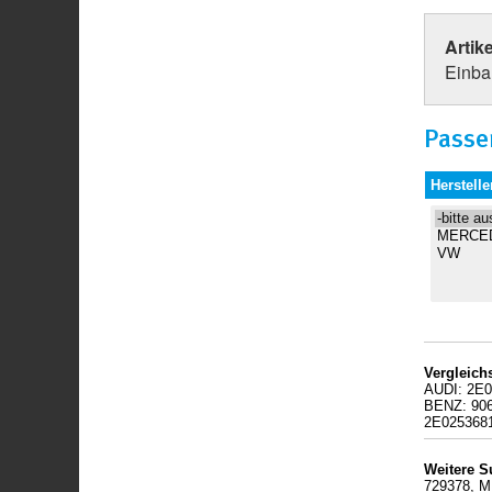
Artik
Einbau
Passe
Herstelle
Vergleic
AUDI: 2E
BENZ: 90
2E025368
Weitere S
729378, M