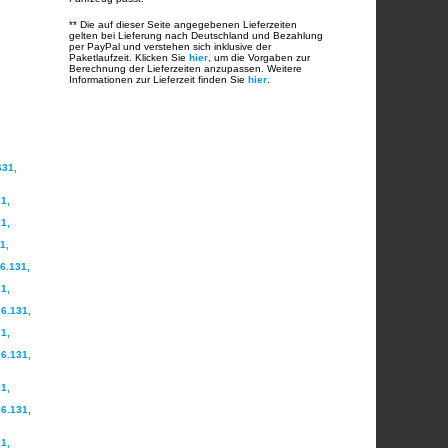
** Die auf dieser Seite angegebenen Lieferzeiten
gelten bei Lieferung nach Deutschland und Bezahlung
per PayPal und verstehen sich inklusive der
Paketlaufzeit. Klicken Sie
hier
, um die Vorgaben zur
Berechnung der Lieferzeiten anzupassen. Weitere
Informationen zur Lieferzeit finden Sie
hier
.
631,
1,
1,
1,
6.131,
1,
6.131,
1,
6.131,
1,
6.131,
1,