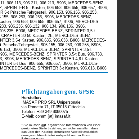
.111, 906.113, 906.211, 906.213, B906, MERCEDES-BENZ,
 SPRINTER 5-t Kasten, 906.653, 906.655, 906.657, B906,
Pritsche/Fahrgestell, 906.153, 906.155, 906.253,
06.155, 906.253, 906.255, B906, MERCEDES-BENZ,
asten, 906.653, 906.655, 906.657, B906, MERCEDES-
233, 906.235, 906.132, 906.134, 906.136, B906,
3, 906.235, B906, MERCEDES-BENZ, SPRINTER 3,5-t
6, VW, CRAFTER 30-50 Kasten, 2E, MERCEDES-BENZ,
INTER 3,5-t Kasten, 906.635, 906.633, B906, MERCEDES-
tsche/Fahrgestell, 906.155, 906.253, 906.255, B906,
 906.153, B906, MERCEDES-BENZ, SPRINTER 3,5-t
32, B906, MERCEDES-BENZ, SPRINTER 3,5-t Bus, 906.733,
653, B906, MERCEDES-BENZ, SPRINTER 4,6-t Kasten,
RINTER 5-t Bus, 906.655, 906.657, B906, MERCEDES-
906, MERCEDES-BENZ, SPRINTER 3-t Kasten, 906.613, B906
Pflichtangaben gem. GPSR:
Hersteller:
IMASAF PRO SRL Unipersonale
via Rometta 71, IT-35013 Cittadella
Telefon: +39 349 8090075
E-Mail: comm [at] imasaf.it
* Sie müssen ggf. ergänzende Informationen von einer
geeigneten Stelle beziehen, um sicherzustellen, dass
das über den Katalog identifizerte Autoteil tatsächlich
dem gesuchten Autoteil entspricht und zu Ihrem
Fahrzeug passt.