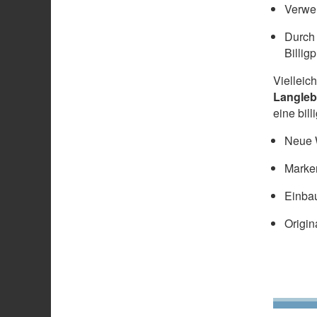
Verwen
Durch 
Billig
Vielleic
Langleb
eine bil
Neue W
Marke
Einbau
Origin