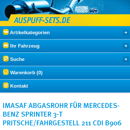
Artikelkategorien
Ihr Fahrzeug
Suche
Warenkorb (0)
Kontakt
IMASAF ABGASROHR FÜR MERCEDES-
BENZ SPRINTER 3-T
PRITSCHE/FAHRGESTELL 211 CDI B906