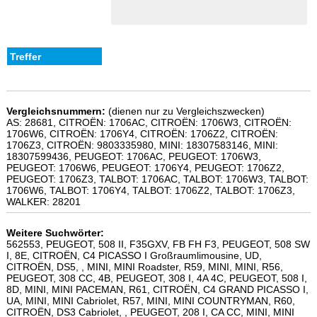
Vergleichsnummern:
(dienen nur zu Vergleichszwecken)
AS: 28681, CITROËN: 1706AC, CITROËN: 1706W3, CITROËN:
1706W6, CITROËN: 1706Y4, CITROËN: 1706Z2, CITROËN:
1706Z3, CITROËN: 9803335980, MINI: 18307583146, MINI:
18307599436, PEUGEOT: 1706AC, PEUGEOT: 1706W3,
PEUGEOT: 1706W6, PEUGEOT: 1706Y4, PEUGEOT: 1706Z2,
PEUGEOT: 1706Z3, TALBOT: 1706AC, TALBOT: 1706W3, TALBOT:
1706W6, TALBOT: 1706Y4, TALBOT: 1706Z2, TALBOT: 1706Z3,
WALKER: 28201
Weitere Suchwörter:
562553, PEUGEOT, 508 II, F35GXV, FB FH F3, PEUGEOT, 508 SW
I, 8E, CITROËN, C4 PICASSO I Großraumlimousine, UD,
CITROËN, DS5, , MINI, MINI Roadster, R59, MINI, MINI, R56,
PEUGEOT, 308 CC, 4B, PEUGEOT, 308 I, 4A 4C, PEUGEOT, 508 I,
8D, MINI, MINI PACEMAN, R61, CITROËN, C4 GRAND PICASSO I,
UA, MINI, MINI Cabriolet, R57, MINI, MINI COUNTRYMAN, R60,
CITROËN, DS3 Cabriolet, , PEUGEOT, 208 I, CA CC, MINI, MINI