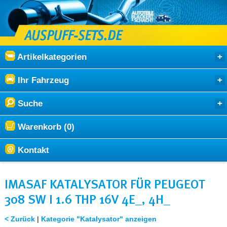
Artikelkategorien
Ihr Fahrzeug
Suche
Warenkorb (0)
Kontakt
IMASAF KATALYSATOR FÜR PEUGEOT
308 SW I 1.6 THP 16V 4E_, 4H_
< Zurück
|
Kategorie "Katalysator" anzeigen