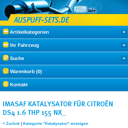
Artikelkategorien
Ihr Fahrzeug
Suche
Warenkorb (0)
Kontakt
IMASAF KATALYSATOR FÜR CITROËN
DS4 1.6 THP 155 NX_
< Zurück
|
Kategorie "Katalysator" anzeigen