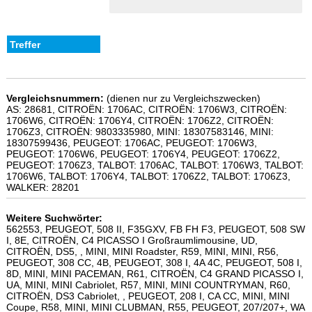
Vergleichsnummern:
(dienen nur zu Vergleichszwecken)
AS: 28681, CITROËN: 1706AC, CITROËN: 1706W3, CITROËN:
1706W6, CITROËN: 1706Y4, CITROËN: 1706Z2, CITROËN:
1706Z3, CITROËN: 9803335980, MINI: 18307583146, MINI:
18307599436, PEUGEOT: 1706AC, PEUGEOT: 1706W3,
PEUGEOT: 1706W6, PEUGEOT: 1706Y4, PEUGEOT: 1706Z2,
PEUGEOT: 1706Z3, TALBOT: 1706AC, TALBOT: 1706W3, TALBOT:
1706W6, TALBOT: 1706Y4, TALBOT: 1706Z2, TALBOT: 1706Z3,
WALKER: 28201
Weitere Suchwörter:
562553, PEUGEOT, 508 II, F35GXV, FB FH F3, PEUGEOT, 508 SW
I, 8E, CITROËN, C4 PICASSO I Großraumlimousine, UD,
CITROËN, DS5, , MINI, MINI Roadster, R59, MINI, MINI, R56,
PEUGEOT, 308 CC, 4B, PEUGEOT, 308 I, 4A 4C, PEUGEOT, 508 I,
8D, MINI, MINI PACEMAN, R61, CITROËN, C4 GRAND PICASSO I,
UA, MINI, MINI Cabriolet, R57, MINI, MINI COUNTRYMAN, R60,
CITROËN, DS3 Cabriolet, , PEUGEOT, 208 I, CA CC, MINI, MINI
Coupe, R58, MINI, MINI CLUBMAN, R55, PEUGEOT, 207/207+, WA