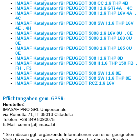
IMASAF Katalysator für PEUGEOT 308 CC 1.6 THP 4B_
IMASAF Katalysator für PEUGEOT 308 I 1.6 GTi 4A_, 4C_
IMASAF Katalysator für PEUGEOT 308 I 1.6 THP 16V 4A_,
4C_
IMASAF Katalysator für PEUGEOT 308 SW I 1.6 THP 16V
4E_, 4H_
IMASAF Katalysator für PEUGEOT 5008 1.6 16V 0U_, 0E_
IMASAF Katalysator für PEUGEOT 5008 1.6 THP 163 0U_,
0E_
IMASAF Katalysator für PEUGEOT 5008 1.6 THP 165 0U_,
0E_
IMASAF Katalysator für PEUGEOT 508 I 1.6 THP 8D_
IMASAF Katalysator für PEUGEOT 508 II 1.6 THP 150 FB_,
FH_, F3_
IMASAF Katalysator für PEUGEOT 508 SW I 1.6 8E_
IMASAF Katalysator für PEUGEOT 508 SW I 1.6 THP 8E_
IMASAF Katalysator für PEUGEOT RCZ 1.6 16V
Pflichtangaben gem. GPSR:
Hersteller:
IMASAF PRO SRL Unipersonale
via Rometta 71, IT-35013 Cittadella
Telefon: +39 349 8090075
E-Mail: comm [at] imasaf.it
* Sie müssen ggf. ergänzende Informationen von einer geeigneten
Stelle beziehen, um sicherzustellen, dass das über den Katalog