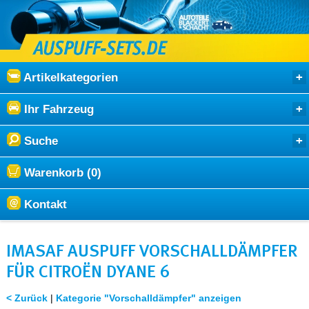
Artikelkategorien
Ihr Fahrzeug
Suche
Warenkorb (0)
Kontakt
IMASAF AUSPUFF VORSCHALLDÄMPFER
FÜR CITROËN DYANE 6
< Zurück
|
Kategorie "Vorschalldämpfer" anzeigen