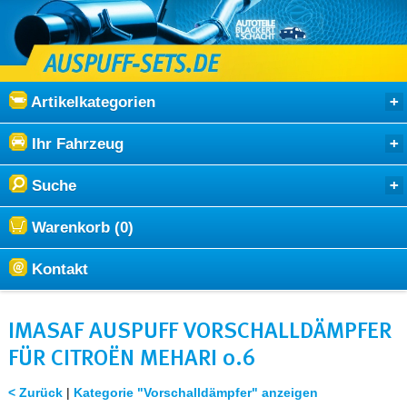
Artikelkategorien
Ihr Fahrzeug
Suche
Warenkorb (0)
Kontakt
IMASAF AUSPUFF VORSCHALLDÄMPFER
FÜR CITROËN MEHARI 0.6
< Zurück
|
Kategorie "Vorschalldämpfer" anzeigen