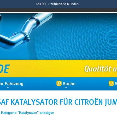
120.000+ zufriedene Kunden
hr Fahrzeug
Suche
W
AF KATALYSATOR FÜR CITROËN JUMPY
|
Kategorie "Katalysator" anzeigen