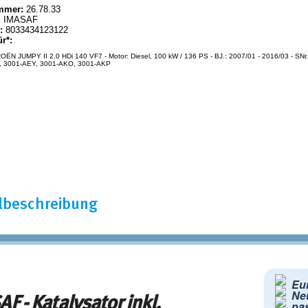
mmer:
26.78.33
:
IMASAF
:
8033434123122
ür*:
OËN JUMPY II 2.0 HDi 140 VF7 - Motor: Diesel, 100 kW / 136 PS - BJ.: 2007/01 - 2016/03 - SNr.
, 3001-AEY, 3001-AKO, 3001-AKP
elbeschreibung
Eur
Ne
F - Katalysator inkl.
pa