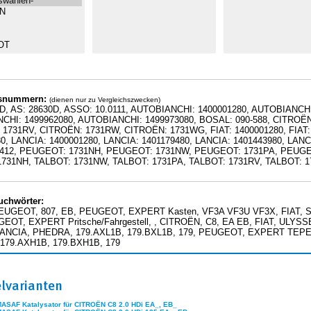
hsnummern:
(dienen nur zu Vergleichszwecken)
D, AS: 28630D, ASSO: 10.0111, AUTOBIANCHI: 1400001280, AUTOBIANCHI
CHI: 1499962080, AUTOBIANCHI: 1499973080, BOSAL: 090-588, CITROË
1731RV, CITROËN: 1731RW, CITROËN: 1731WG, FIAT: 1400001280, FIAT: 14
0, LANCIA: 1400001280, LANCIA: 1401179480, LANCIA: 1401443980, LANCI
4412, PEUGEOT: 1731NH, PEUGEOT: 1731NW, PEUGEOT: 1731PA, PEUG
1731NH, TALBOT: 1731NW, TALBOT: 1731PA, TALBOT: 1731RV, TALBOT: 
uchwörter:
EUGEOT, 807, EB, PEUGEOT, EXPERT Kasten, VF3A VF3U VF3X, FIAT, SCU
EOT, EXPERT Pritsche/Fahrgestell, , CITROËN, C8, EA EB, FIAT, ULYSS
 LANCIA, PHEDRA, 179.AXL1B, 179.BXL1B, 179, PEUGEOT, EXPERT TEPEE
179.AXH1B, 179.BXH1B, 179
elvarianten
MASAF Katalysator für CITROËN C8 2.0 HDi EA_, EB_