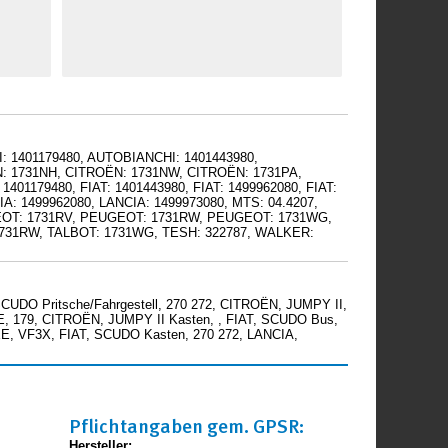
: 1401179480, AUTOBIANCHI: 1401443980,
N: 1731NH, CITROËN: 1731NW, CITROËN: 1731PA,
01179480, FIAT: 1401443980, FIAT: 1499962080, FIAT:
A: 1499962080, LANCIA: 1499973080, MTS: 04.4207,
EOT: 1731RV, PEUGEOT: 1731RW, PEUGEOT: 1731WG,
1731RW, TALBOT: 1731WG, TESH: 322787, WALKER:
DO Pritsche/Fahrgestell, 270 272, CITROËN, JUMPY II,
E, 179, CITROËN, JUMPY II Kasten, , FIAT, SCUDO Bus,
, VF3X, FIAT, SCUDO Kasten, 270 272, LANCIA,
Pflichtangaben gem. GPSR:
Hersteller: