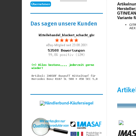
Artikelnu
Hersteller
GTIN/EAN
Variante f
Das sagen unsere Kunden
CITR
AEX
Artik
IMASA