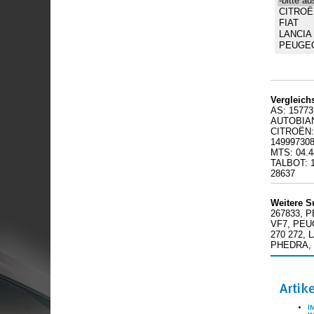
Vergleic
AS: 15773
AUTOBIAN
CITROËN: 
149997308
MTS: 04.
TALBOT: 
28637
Weitere S
267833, P
VF7, PEUG
270 272,
PHEDRA, 
Artik
I