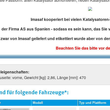
ale Passform: alten Katalysator abmontieren, neuen Katalysator 
Imasaf kooperiert bei vielen Katalysatoren-
der Firma AS aus Spanien - sodass es sein kann, das Sie
 zwar von Imasaf geliefert und etikettiert wurde aber von d
Beachten Sie das bitte vor d
eleigenschaften:
seite: vorne, Gewicht [kg]: 2,86, Länge [mm]: 470
nd für folgende Fahrzeuge*:
r
Modell
Typ und Plattform