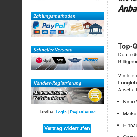
Anba
Top-Q
Durch di
Billigpr
Vielleic
Langleb
Anschaff
Neue W
Händler:
Login
|
Registrierung
Marke
Einbau