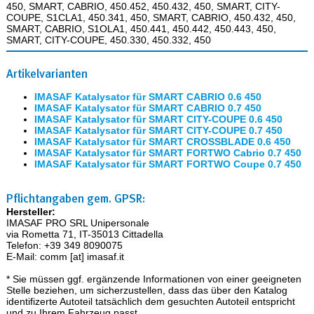
450, SMART, CABRIO, 450.452, 450.432, 450, SMART, CITY-
COUPE, S1CLA1, 450.341, 450, SMART, CABRIO, 450.432, 450,
SMART, CABRIO, S1OLA1, 450.441, 450.442, 450.443, 450,
SMART, CITY-COUPE, 450.330, 450.332, 450
Artikelvarianten
IMASAF Katalysator für SMART CABRIO 0.6 450
IMASAF Katalysator für SMART CABRIO 0.7 450
IMASAF Katalysator für SMART CITY-COUPE 0.6 450
IMASAF Katalysator für SMART CITY-COUPE 0.7 450
IMASAF Katalysator für SMART CROSSBLADE 0.6 450
IMASAF Katalysator für SMART FORTWO Cabrio 0.7 450
IMASAF Katalysator für SMART FORTWO Coupe 0.7 450
Pflichtangaben gem. GPSR:
Hersteller:
IMASAF PRO SRL Unipersonale
via Rometta 71, IT-35013 Cittadella
Telefon: +39 349 8090075
E-Mail: comm [at] imasaf.it
* Sie müssen ggf. ergänzende Informationen von einer geeigneten
Stelle beziehen, um sicherzustellen, dass das über den Katalog
identifizerte Autoteil tatsächlich dem gesuchten Autoteil entspricht
und zu Ihrem Fahrzeug passt.