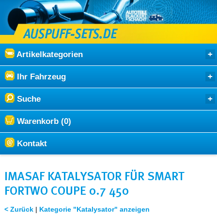
Artikelkategorien
Ihr Fahrzeug
Suche
Warenkorb (0)
Kontakt
IMASAF KATALYSATOR FÜR SMART
FORTWO COUPE 0.7 450
< Zurück
|
Kategorie "Katalysator" anzeigen