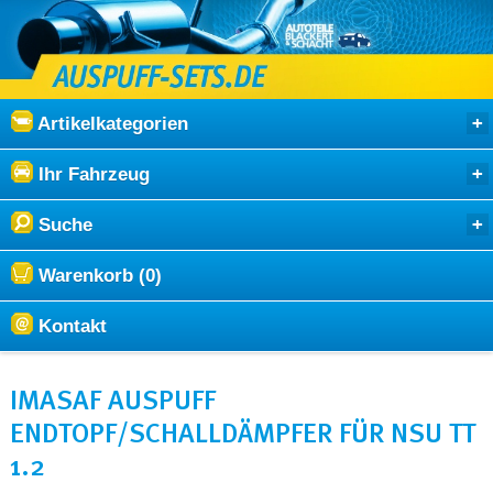
Artikelkategorien
Ihr Fahrzeug
Suche
Warenkorb (0)
Kontakt
IMASAF AUSPUFF
ENDTOPF/SCHALLDÄMPFER FÜR NSU TT
1.2