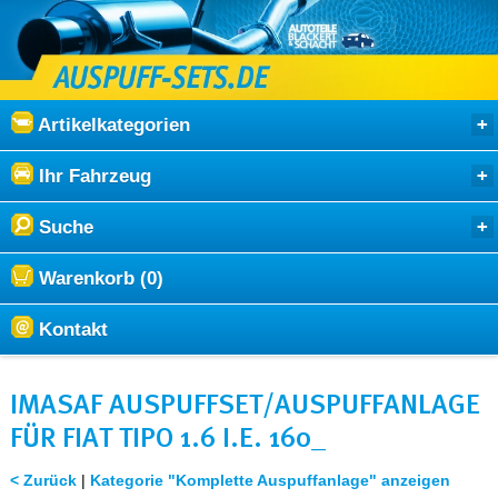
Artikelkategorien
Ihr Fahrzeug
Suche
Warenkorb (0)
Kontakt
IMASAF AUSPUFFSET/AUSPUFFANLAGE
FÜR FIAT TIPO 1.6 I.E. 160_
< Zurück
|
Kategorie "Komplette Auspuffanlage" anzeigen