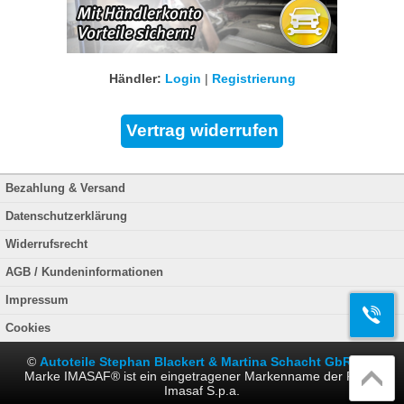
Händler:
Login
|
Registrierung
Bezahlung & Versand
Datenschutzerklärung
Widerrufsrecht
AGB / Kundeninformationen
Impressum
Cookies
©
Autoteile Stephan Blackert & Martina Schacht GbR
. Die
Marke IMASAF® ist ein eingetragener Markenname der Firma
Imasaf S.p.a.