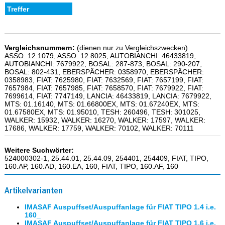
Vergleichsnummern:
(dienen nur zu Vergleichszwecken)
ASSO: 12.1079, ASSO: 12.8025, AUTOBIANCHI: 46433819,
AUTOBIANCHI: 7679922, BOSAL: 287-873, BOSAL: 290-207,
BOSAL: 802-431, EBERSPÄCHER: 0358970, EBERSPÄCHER:
0358983, FIAT: 7625980, FIAT: 7632569, FIAT: 7657199, FIAT:
7657984, FIAT: 7657985, FIAT: 7658570, FIAT: 7679922, FIAT:
7699614, FIAT: 7747149, LANCIA: 46433819, LANCIA: 7679922,
MTS: 01.16140, MTS: 01.66800EX, MTS: 01.67240EX, MTS:
01.67580EX, MTS: 01.95010, TESH: 260496, TESH: 301025,
WALKER: 15932, WALKER: 16270, WALKER: 17597, WALKER:
17686, WALKER: 17759, WALKER: 70102, WALKER: 70111
Weitere Suchwörter:
524000302-1, 25.44.01, 25.44.09, 254401, 254409, FIAT, TIPO,
160.AP, 160.AD, 160.EA, 160, FIAT, TIPO, 160.AF, 160
Artikelvarianten
IMASAF Auspuffset/Auspuffanlage für FIAT TIPO 1.4 i.e.
160_
IMASAF Auspuffset/Auspuffanlage für FIAT TIPO 1.6 i.e.