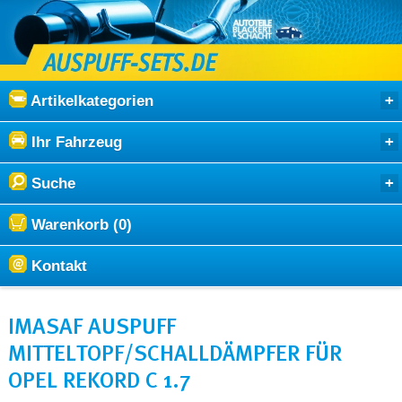
Artikelkategorien
Ihr Fahrzeug
Suche
Warenkorb (0)
Kontakt
IMASAF AUSPUFF
MITTELTOPF/SCHALLDÄMPFER FÜR
OPEL REKORD C 1.7