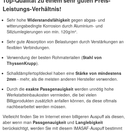
Top-Qualität zu einem sehr guten Preis-
Leistungs-Verhältnis!
Sehr hohe
Widerstandsfähigkeit
gegen abgas- und
witterungsbedingte Korrosion durch Aluminium- und
Siliziumlegierungen von min. 120g/m².
Sehr gute Absorption von Belastungen durch Verstärkungen an
flexiblen Verbindungen.
Verwendung der besten Rohmaterialien (
Stahl von
ThyssenKrupp
).
Schalldämpfertopfdeckel haben eine
Stärke von mindestens
2mm
- mehr, als die meisten anderen Hersteller verwenden.
Durch die
exakte Passgenauigkeit
werden unnötig hohe
Werkstatteinbaukosten vermieden, die bei vielen
Billigprodukten zusätzlich anfallen können, da diese oftmals
nachbearbeitet werden müssen.
Vielleicht finden Sie im Internet einen billigeren Auspuff als diesen,
aber wenn man
Passgenauigkeit
und
Langlebigkeit
berücksichtigt, werden Sie mit diesem IMASAF-Auspuff bestimmt