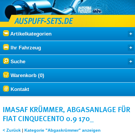
Artikelkategorien
Ihr Fahrzeug
Suche
Warenkorb (0)
Kontakt
IMASAF KRÜMMER, ABGASANLAGE FÜR
FIAT CINQUECENTO 0.9 170_
< Zurück
|
Kategorie "Abgaskrümmer" anzeigen