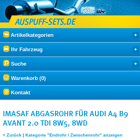
Artikelkategorien
Ihr Fahrzeug
Suche
Warenkorb (0)
Kontakt
IMASAF ABGASROHR FÜR AUDI A4 B9
AVANT 2.0 TDI 8W5, 8WD
< Zurück
|
Kategorie "Endrohr / Zwischenrohr" anzeigen