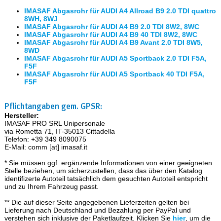
IMASAF Abgasrohr für AUDI A4 Allroad B9 2.0 TDI quattro
8WH, 8WJ
IMASAF Abgasrohr für AUDI A4 B9 2.0 TDI 8W2, 8WC
IMASAF Abgasrohr für AUDI A4 B9 40 TDI 8W2, 8WC
IMASAF Abgasrohr für AUDI A4 B9 Avant 2.0 TDI 8W5,
8WD
IMASAF Abgasrohr für AUDI A5 Sportback 2.0 TDI F5A,
F5F
IMASAF Abgasrohr für AUDI A5 Sportback 40 TDI F5A,
F5F
Pflichtangaben gem. GPSR:
Hersteller:
IMASAF PRO SRL Unipersonale
via Rometta 71, IT-35013 Cittadella
Telefon: +39 349 8090075
E-Mail: comm [at] imasaf.it
* Sie müssen ggf. ergänzende Informationen von einer geeigneten
Stelle beziehen, um sicherzustellen, dass das über den Katalog
identifizerte Autoteil tatsächlich dem gesuchten Autoteil entspricht
und zu Ihrem Fahrzeug passt.
** Die auf dieser Seite angegebenen Lieferzeiten gelten bei
Lieferung nach Deutschland und Bezahlung per PayPal und
verstehen sich inklusive der Paketlaufzeit. Klicken Sie
hier
, um die