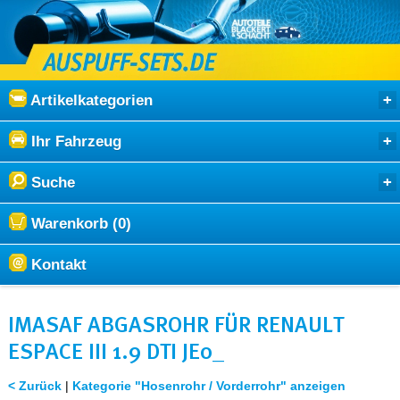
Artikelkategorien
Ihr Fahrzeug
Suche
Warenkorb (0)
Kontakt
IMASAF ABGASROHR FÜR RENAULT
ESPACE III 1.9 DTI JE0_
< Zurück
|
Kategorie "Hosenrohr / Vorderrohr" anzeigen