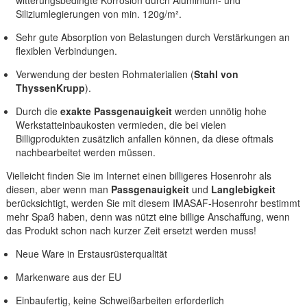
witterungsbedingte Korrosion durch Aluminium- und
Siliziumlegierungen von min. 120g/m².
Sehr gute Absorption von Belastungen durch Verstärkungen an
flexiblen Verbindungen.
Verwendung der besten Rohmaterialien (
Stahl von
ThyssenKrupp
).
Durch die
exakte Passgenauigkeit
werden unnötig hohe
Werkstatteinbaukosten vermieden, die bei vielen
Billigprodukten zusätzlich anfallen können, da diese oftmals
nachbearbeitet werden müssen.
Vielleicht finden Sie im Internet einen billigeres Hosenrohr als
diesen, aber wenn man
Passgenauigkeit
und
Langlebigkeit
berücksichtigt, werden Sie mit diesem IMASAF-Hosenrohr bestimmt
mehr Spaß haben, denn was nützt eine billige Anschaffung, wenn
das Produkt schon nach kurzer Zeit ersetzt werden muss!
Neue Ware in Erstausrüsterqualität
Markenware aus der EU
Einbaufertig, keine Schweißarbeiten erforderlich