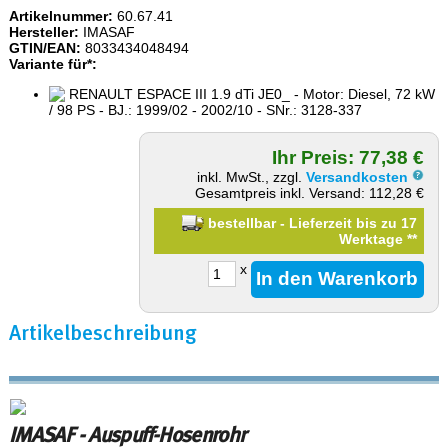
Artikelnummer:
60.67.41
Hersteller:
IMASAF
GTIN/EAN:
8033434048494
Variante für*:
RENAULT ESPACE III 1.9 dTi JE0_ - Motor: Diesel, 72 kW
/ 98 PS - BJ.: 1999/02 - 2002/10 - SNr.: 3128-337
Ihr Preis: 77,38 €
inkl. MwSt., zzgl.
Versandkosten
Gesamtpreis inkl. Versand: 112,28 €
bestellbar - Lieferzeit bis zu 17
Werktage
**
x
Artikelbeschreibung
IMASAF - Auspuff-Hosenrohr