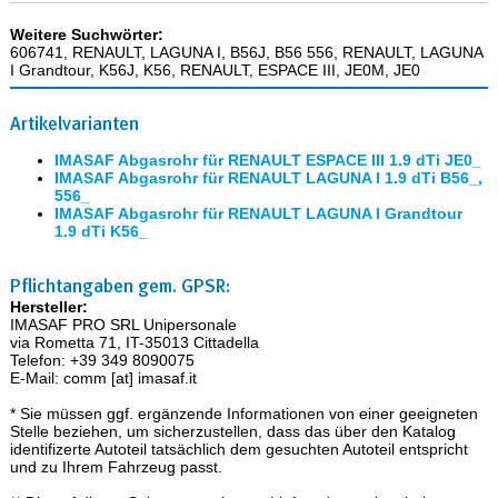
Weitere Suchwörter:
606741, RENAULT, LAGUNA I, B56J, B56 556, RENAULT, LAGUNA
I Grandtour, K56J, K56, RENAULT, ESPACE III, JE0M, JE0
Artikelvarianten
IMASAF Abgasrohr für RENAULT ESPACE III 1.9 dTi JE0_
IMASAF Abgasrohr für RENAULT LAGUNA I 1.9 dTi B56_,
556_
IMASAF Abgasrohr für RENAULT LAGUNA I Grandtour
1.9 dTi K56_
Pflichtangaben gem. GPSR:
Hersteller:
IMASAF PRO SRL Unipersonale
via Rometta 71, IT-35013 Cittadella
Telefon: +39 349 8090075
E-Mail: comm [at] imasaf.it
* Sie müssen ggf. ergänzende Informationen von einer geeigneten
Stelle beziehen, um sicherzustellen, dass das über den Katalog
identifizerte Autoteil tatsächlich dem gesuchten Autoteil entspricht
und zu Ihrem Fahrzeug passt.