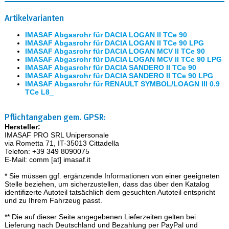
Artikelvarianten
IMASAF Abgasrohr für DACIA LOGAN II TCe 90
IMASAF Abgasrohr für DACIA LOGAN II TCe 90 LPG
IMASAF Abgasrohr für DACIA LOGAN MCV II TCe 90
IMASAF Abgasrohr für DACIA LOGAN MCV II TCe 90 LPG
IMASAF Abgasrohr für DACIA SANDERO II TCe 90
IMASAF Abgasrohr für DACIA SANDERO II TCe 90 LPG
IMASAF Abgasrohr für RENAULT SYMBOL/LOAGN III 0.9
TCe L8_
Pflichtangaben gem. GPSR:
Hersteller:
IMASAF PRO SRL Unipersonale
via Rometta 71, IT-35013 Cittadella
Telefon: +39 349 8090075
E-Mail: comm [at] imasaf.it
* Sie müssen ggf. ergänzende Informationen von einer geeigneten
Stelle beziehen, um sicherzustellen, dass das über den Katalog
identifizerte Autoteil tatsächlich dem gesuchten Autoteil entspricht
und zu Ihrem Fahrzeug passt.
** Die auf dieser Seite angegebenen Lieferzeiten gelten bei
Lieferung nach Deutschland und Bezahlung per PayPal und