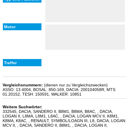
Vergleichsnummern:
(dienen nur zu Vergleichszwecken)
ASSO: 13.4004, BOSAL: 850-169, DACIA: 200104058R, MTS:
01.20152, TESH: 150591, WALKER: 10851
Weitere Suchwörter:
332545, DACIA, SANDERO II, B8M1, B8MA, B8AC, , DACIA,
LOGAN II, L8MA, L8M1, L8AC, , DACIA, LOGAN MCV II, K8M1,
K8MA, K8AC, , RENAULT, SYMBOL/LOAGN III, L8, DACIA, LOGAN
MCV II, , DACIA, SANDERO II, B8M1, , DACIA, LOGAN II,