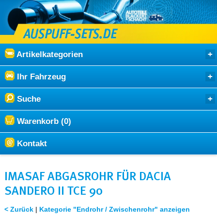
Artikelkategorien
Ihr Fahrzeug
Suche
Warenkorb (0)
Kontakt
IMASAF ABGASROHR FÜR DACIA
SANDERO II TCE 90
< Zurück
|
Kategorie "Endrohr / Zwischenrohr" anzeigen