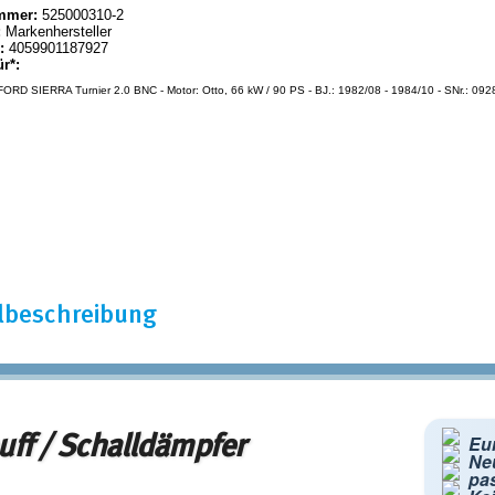
mmer:
525000310-2
:
Markenhersteller
:
4059901187927
ür*:
ORD SIERRA Turnier 2.0 BNC - Motor: Otto, 66 kW / 90 PS - BJ.: 1982/08 - 1984/10 - SNr.: 092
elbeschreibung
ff / Schalldämpfer
Eu
Neu
pa