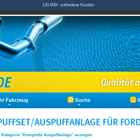
120.000+ zufriedene Kunden
hr Fahrzeug
Suche
W
UFFSET/AUSPUFFANLAGE FÜR FORD 
|
Kategorie "Komplette Auspuffanlage" anzeigen