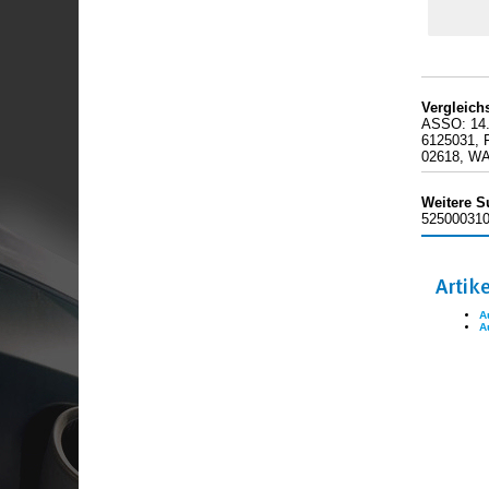
Vergleic
ASSO: 14.
6125031, 
02618, W
Weitere S
525000310
Artik
A
A