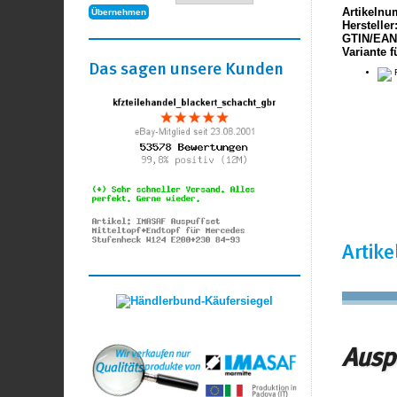
Artikelnu
Hersteller
GTIN/EAN
Variante f
Das sagen unsere Kunden
F
Artik
Auspu