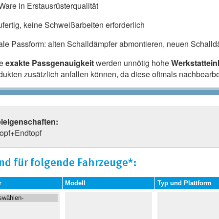
are in Erstausrüsterqualität
fertig, keine Schweißarbeiten erforderlich
ale Passform: alten Schalldämpfer abmontieren, neuen Schalldä
ie
exakte Passgenauigkeit
werden unnötig hohe
Werkstattei
odukten zusätzlich anfallen können, da diese oftmals nachbearb
eleigenschaften:
topf+Endtopf
nd für folgende Fahrzeuge*:
r
Modell
Typ und Plattform