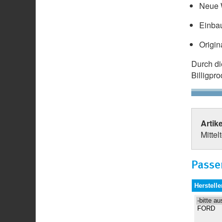
Neue W
Einbau
Origin
Durch d
Billigpr
Artik
Mittel
Passe
Herstelle