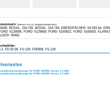
hsnummern:
(dienen nur zu Vergleichszwecken)
6048, BOSAL: 154-745, BOSAL: 154-749, EBERSPÄCHER: 04.583.84, ERN
FORD: 6129595, FORD: 6129600, FORD: 6160922, FORD: 6160925, KLARI
ALKER: 05492
uchwörter:
-2, FD.50.09, FS-129, FD5009, FS-129
elvarianten
uspuffset/Auspuffanlage für FORD SIERRA Turnier 2.0 BNC
uspuffset/Auspuffanlage für FORD SIERRA Turnier 2.3 BNC