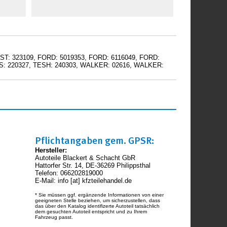
ST: 323109, FORD: 5019353, FORD: 6116049, FORD:
US: 220327, TESH: 240303, WALKER: 02616, WALKER:
Pflichtangaben gem. GPSR:
Hersteller:
Autoteile Blackert & Schacht GbR
Hattorfer Str. 14, DE-36269 Philippsthal
Telefon: 066202819000
E-Mail: info [at] kfzteilehandel.de
* Sie müssen ggf. ergänzende Informationen von einer
geeigneten Stelle beziehen, um sicherzustellen, dass
das über den Katalog identifizerte Autoteil tatsächlich
dem gesuchten Autoteil entspricht und zu Ihrem
Fahrzeug passt.