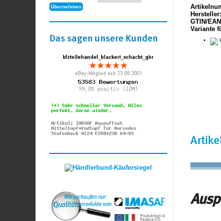
Artikelnu
Hersteller
GTIN/EAN
Variante f
Das sagen unsere Kunden
F
Artik
Auspu