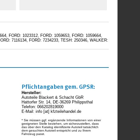
4, FORD: 1023312, FORD: 1059653, FORD: 1059664,
FORD: 7116134, FORD: 7234233, TESH: 250346, WALKER:
Pflichtangaben gem. GPSR:
Hersteller:
Autoteile Blackert & Schacht GbR
Hattorfer Str. 14, DE-36269 Philippsthal
Telefon: 066202819000
E-Mail: info [at] kfzteilehandel.de
* Sie müssen ggf. ergänzende Informationen von einer
geeigneten Stelle beziehen, um sicherzustellen, dass
das über den Katalog identifizerte Autoteil tatsächlich
dem gesuchten Autoteil entspricht und zu Ihrem
Fahrzeug passt.