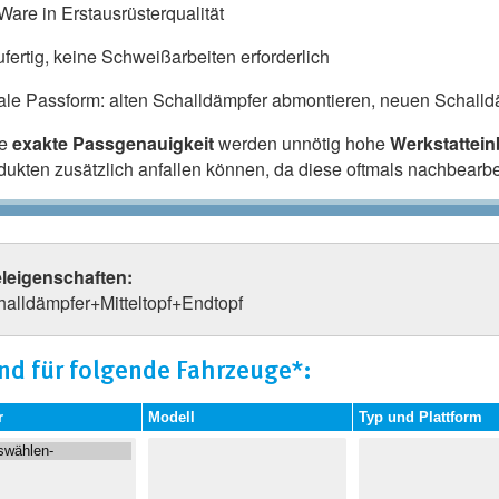
are in Erstausrüsterqualität
fertig, keine Schweißarbeiten erforderlich
ale Passform: alten Schalldämpfer abmontieren, neuen Schalldä
ie
exakte Passgenauigkeit
werden unnötig hohe
Werkstattei
odukten zusätzlich anfallen können, da diese oftmals nachbearb
eleigenschaften:
halldämpfer+Mitteltopf+Endtopf
nd für folgende Fahrzeuge*:
r
Modell
Typ und Plattform