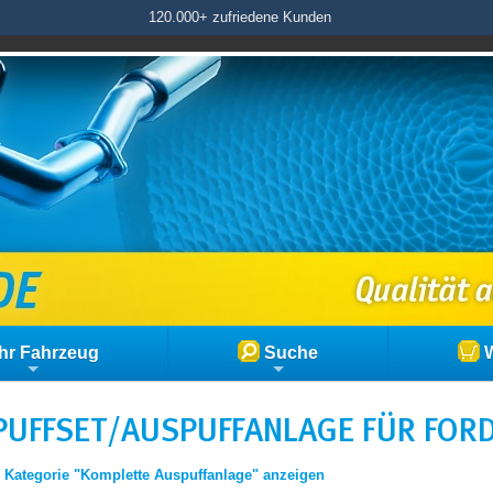
120.000+ zufriedene Kunden
hr Fahrzeug
Suche
W
UFFSET/AUSPUFFANLAGE FÜR FORD 
|
Kategorie "Komplette Auspuffanlage" anzeigen