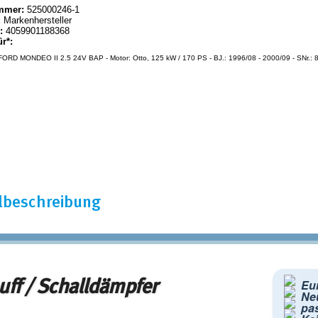
mmer:
525000246-1
:
Markenhersteller
:
4059901188368
ür*:
ORD MONDEO II 2.5 24V BAP - Motor: Otto, 125 kW / 170 PS - BJ.: 1996/08 - 2000/09 - SNr.:
elbeschreibung
ff / Schalldämpfer
Eu
Neu
pa