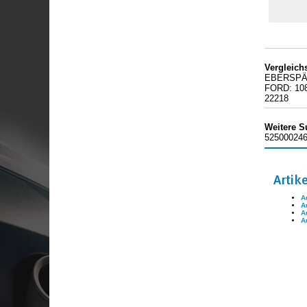
Vergleic
EBERSPÄC
FORD: 108
22218
Weitere S
525000246
Artik
A
A
A
A