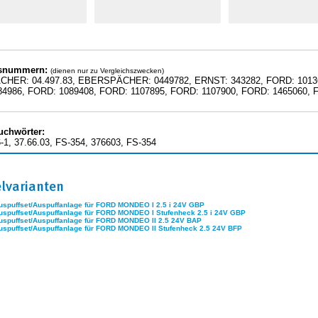
hsnummern:
(dienen nur zu Vergleichszwecken)
HER: 04.497.83, EBERSPÄCHER: 0449782, ERNST: 343282, FORD: 101366
4986, FORD: 1089408, FORD: 1107895, FORD: 1107900, FORD: 1465060, 
uchwörter:
-1, 37.66.03, FS-354, 376603, FS-354
elvarianten
uspuffset/Auspuffanlage für FORD MONDEO I 2.5 i 24V GBP
uspuffset/Auspuffanlage für FORD MONDEO I Stufenheck 2.5 i 24V GBP
uspuffset/Auspuffanlage für FORD MONDEO II 2.5 24V BAP
uspuffset/Auspuffanlage für FORD MONDEO II Stufenheck 2.5 24V BFP