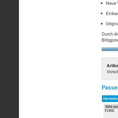
Neue W
Einbau
Origin
Durch d
Billigpr
Artik
Vorsc
Passe
Herstelle