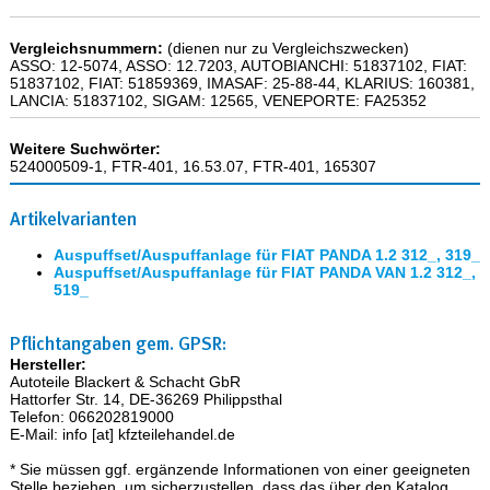
Vergleichsnummern:
(dienen nur zu Vergleichszwecken)
ASSO: 12-5074, ASSO: 12.7203, AUTOBIANCHI: 51837102, FIAT:
51837102, FIAT: 51859369, IMASAF: 25-88-44, KLARIUS: 160381,
LANCIA: 51837102, SIGAM: 12565, VENEPORTE: FA25352
Weitere Suchwörter:
524000509-1, FTR-401, 16.53.07, FTR-401, 165307
Artikelvarianten
Auspuffset/Auspuffanlage für FIAT PANDA 1.2 312_, 319_
Auspuffset/Auspuffanlage für FIAT PANDA VAN 1.2 312_,
519_
Pflichtangaben gem. GPSR:
Hersteller:
Autoteile Blackert & Schacht GbR
Hattorfer Str. 14, DE-36269 Philippsthal
Telefon: 066202819000
E-Mail: info [at] kfzteilehandel.de
* Sie müssen ggf. ergänzende Informationen von einer geeigneten
Stelle beziehen, um sicherzustellen, dass das über den Katalog