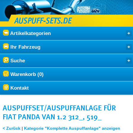
Artikelkategorien
Ihr Fahrzeug
Suche
Warenkorb (0)
Kontakt
AUSPUFFSET/AUSPUFFANLAGE FÜR
FIAT PANDA VAN 1.2 312_, 519_
< Zurück
|
Kategorie "Komplette Auspuffanlage" anzeigen