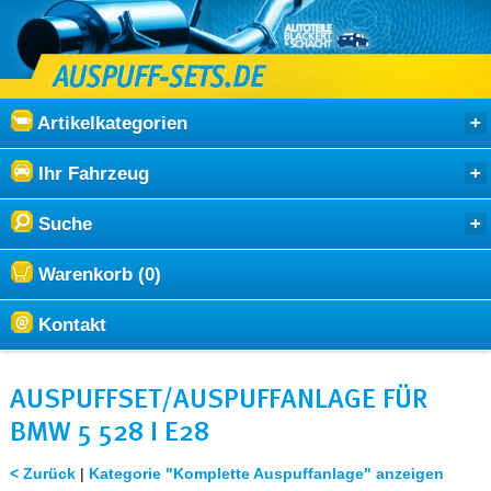
Artikelkategorien
Ihr Fahrzeug
Suche
Warenkorb (0)
Kontakt
AUSPUFFSET/AUSPUFFANLAGE FÜR
BMW 5 528 I E28
< Zurück
|
Kategorie "Komplette Auspuffanlage" anzeigen