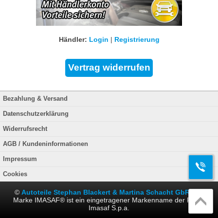
Händler:
Login
|
Registrierung
Bezahlung & Versand
Datenschutzerklärung
Widerrufsrecht
AGB / Kundeninformationen
Impressum
Cookies
©
Autoteile Stephan Blackert & Martina Schacht GbR
. Die
Marke IMASAF® ist ein eingetragener Markenname der Firma
Imasaf S.p.a.