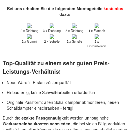
Bei uns erhalten Sie die folgenden Montageteile
kostenlos
dazu:
2 x Dichtung
3 x Dichtung
3 x Dichtung
1 x Flansch
2 x Gummi
2 x Schelle
2 x Schelle
2 x
Chromblende
Top-Qualität zu einem sehr guten Preis-
Leistungs-Verhältnis!
Neue Ware in Erstausrüsterqualität
Einbaufertig, keine Schweißarbeiten erforderlich
Originale Passform: alten Schalldämpfer abmontieren, neuen
Schalldämpfer einschrauben - fertig!
Durch die
exakte Passgenauigkeit
werden unnötig hohe
Werkstatteinbaukosten vermieden
, die bei vielen Billigprodukten
zusätzlich anfallen können, da diese oftmals nachbearbeitet werden