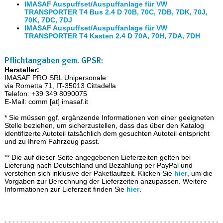
IMASAF Auspuffset/Auspuffanlage für VW
TRANSPORTER T4 Bus 2.4 D 70B, 70C, 7DB, 7DK, 70J,
70K, 7DC, 7DJ
IMASAF Auspuffset/Auspuffanlage für VW
TRANSPORTER T4 Kasten 2.4 D 70A, 70H, 7DA, 7DH
Pflichtangaben gem. GPSR:
Hersteller:
IMASAF PRO SRL Unipersonale
via Rometta 71, IT-35013 Cittadella
Telefon: +39 349 8090075
E-Mail: comm [at] imasaf.it
* Sie müssen ggf. ergänzende Informationen von einer geeigneten
Stelle beziehen, um sicherzustellen, dass das über den Katalog
identifizerte Autoteil tatsächlich dem gesuchten Autoteil entspricht
und zu Ihrem Fahrzeug passt.
** Die auf dieser Seite angegebenen Lieferzeiten gelten bei
Lieferung nach Deutschland und Bezahlung per PayPal und
verstehen sich inklusive der Paketlaufzeit. Klicken Sie
hier
, um die
Vorgaben zur Berechnung der Lieferzeiten anzupassen. Weitere
Informationen zur Lieferzeit finden Sie
hier
.