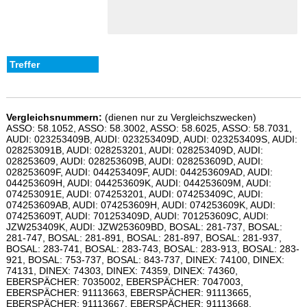
Vergleichsnummern:
(dienen nur zu Vergleichszwecken)
ASSO: 58.1052, ASSO: 58.3002, ASSO: 58.6025, ASSO: 58.7031,
AUDI: 023253409B, AUDI: 023253409D, AUDI: 023253409S, AUDI:
028253091B, AUDI: 028253201, AUDI: 028253409D, AUDI:
028253609, AUDI: 028253609B, AUDI: 028253609D, AUDI:
028253609F, AUDI: 044253409F, AUDI: 044253609AD, AUDI:
044253609H, AUDI: 044253609K, AUDI: 044253609M, AUDI:
074253091E, AUDI: 074253201, AUDI: 074253409C, AUDI:
074253609AB, AUDI: 074253609H, AUDI: 074253609K, AUDI:
074253609T, AUDI: 701253409D, AUDI: 701253609C, AUDI:
JZW253409K, AUDI: JZW253609BD, BOSAL: 281-737, BOSAL:
281-747, BOSAL: 281-891, BOSAL: 281-897, BOSAL: 281-937,
BOSAL: 283-741, BOSAL: 283-743, BOSAL: 283-913, BOSAL: 283-
921, BOSAL: 753-737, BOSAL: 843-737, DINEX: 74100, DINEX:
74131, DINEX: 74303, DINEX: 74359, DINEX: 74360,
EBERSPÄCHER: 7035002, EBERSPÄCHER: 7047003,
EBERSPÄCHER: 91113663, EBERSPÄCHER: 91113665,
EBERSPÄCHER: 91113667, EBERSPÄCHER: 91113668,