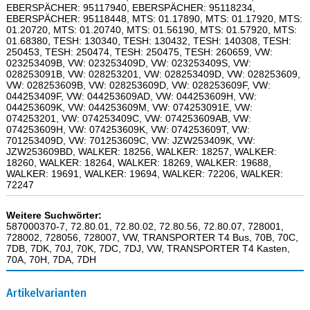
EBERSPÄCHER: 95117940, EBERSPÄCHER: 95118234,
EBERSPÄCHER: 95118448, MTS: 01.17890, MTS: 01.17920, MTS:
01.20720, MTS: 01.20740, MTS: 01.56190, MTS: 01.57920, MTS:
01.68380, TESH: 130340, TESH: 130432, TESH: 140308, TESH:
250453, TESH: 250474, TESH: 250475, TESH: 260659, VW:
023253409B, VW: 023253409D, VW: 023253409S, VW:
028253091B, VW: 028253201, VW: 028253409D, VW: 028253609,
VW: 028253609B, VW: 028253609D, VW: 028253609F, VW:
044253409F, VW: 044253609AD, VW: 044253609H, VW:
044253609K, VW: 044253609M, VW: 074253091E, VW:
074253201, VW: 074253409C, VW: 074253609AB, VW:
074253609H, VW: 074253609K, VW: 074253609T, VW:
701253409D, VW: 701253609C, VW: JZW253409K, VW:
JZW253609BD, WALKER: 18256, WALKER: 18257, WALKER:
18260, WALKER: 18264, WALKER: 18269, WALKER: 19688,
WALKER: 19691, WALKER: 19694, WALKER: 72206, WALKER:
72247
Weitere Suchwörter:
587000370-7, 72.80.01, 72.80.02, 72.80.56, 72.80.07, 728001,
728002, 728056, 728007, VW, TRANSPORTER T4 Bus, 70B, 70C,
7DB, 7DK, 70J, 70K, 7DC, 7DJ, VW, TRANSPORTER T4 Kasten,
70A, 70H, 7DA, 7DH
Artikelvarianten