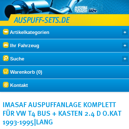
Artikelkategorien
Ihr Fahrzeug
Suche
Warenkorb (0)
Kontakt
IMASAF AUSPUFFANLAGE KOMPLETT
FÜR VW T4 BUS + KASTEN 2.4 D O.KAT
1993-1995|LANG