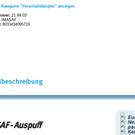
|
Kategorie "Vorschalldämpfer" anzeigen
mmer:
21.99.03
:
IMASAF
:
8033434095719
elbeschreibung
Eur
Ne
F - Auspuff
pa
Kei