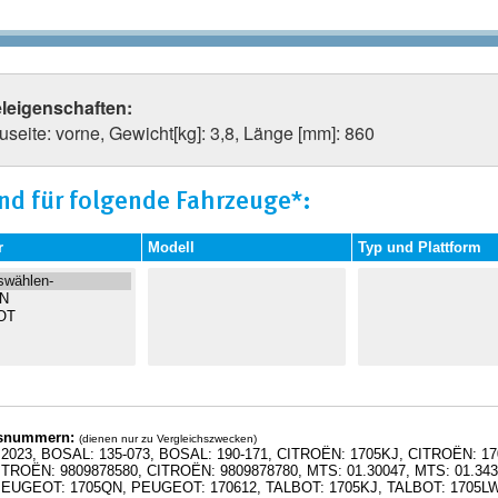
eleigenschaften:
seite: vorne, Gewicht[kg]: 3,8, Länge [mm]: 860
nd für folgende Fahrzeuge*:
r
Modell
Typ und Plattform
hsnummern:
(dienen nur zu Vergleichszwecken)
.2023, BOSAL: 135-073, BOSAL: 190-171, CITROËN: 1705KJ, CITROËN: 
CITROËN: 9809878580, CITROËN: 9809878780, MTS: 01.30047, MTS: 01.
PEUGEOT: 1705QN, PEUGEOT: 170612, TALBOT: 1705KJ, TALBOT: 1705LW