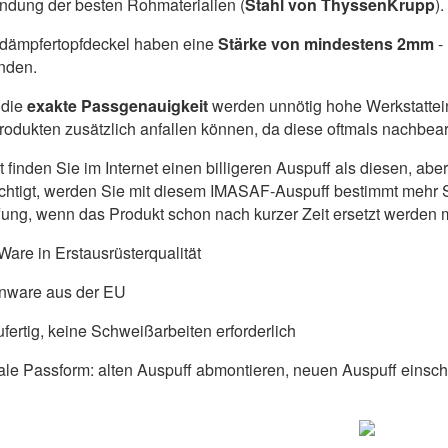
dung der besten Rohmaterialien (
Stahl von ThyssenKrupp
).
ldämpfertopfdeckel haben eine
Stärke von mindestens 2mm
-
nden.
die
exakte Passgenauigkeit
werden unnötig hohe Werkstattein
produkten zusätzlich anfallen können, da diese oftmals nachbe
ht finden Sie im Internet einen billigeren Auspuff als diesen, a
chtigt, werden Sie mit diesem IMASAF-Auspuff bestimmt mehr S
ung, wenn das Produkt schon nach kurzer Zeit ersetzt werden 
are in Erstausrüsterqualität
nware aus der EU
fertig, keine Schweißarbeiten erforderlich
ale Passform: alten Auspuff abmontieren, neuen Auspuff einschr