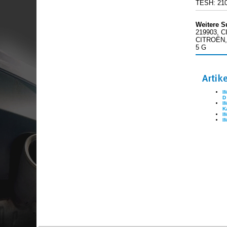
TESH: 21
Weitere S
219903, 
CITROËN,
5 G
Artik
I
D
I
K
I
I