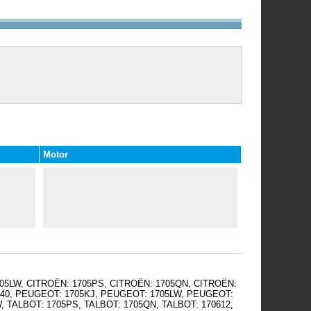
Motor
1705LW, CITROËN: 1705PS, CITROËN: 1705QN, CITROËN:
34340, PEUGEOT: 1705KJ, PEUGEOT: 1705LW, PEUGEOT:
, TALBOT: 1705PS, TALBOT: 1705QN, TALBOT: 170612,