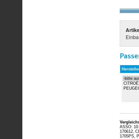
Artik
Einbau
Passe
Herstelle
Vergleic
ASSO: 10
170612, 
1705PS, 