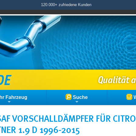
120.000+ zufriedene Kunden
hr Fahrzeug
Suche
W
AF VORSCHALLDÄMPFER FÜR CITRO
NER 1.9 D 1996-2015