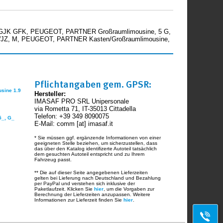
GJK GFK, PEUGEOT, PARTNER Großraumlimousine, 5 G,
JZ, M, PEUGEOT, PARTNER Kasten/Großraumlimousine,
Pflichtangaben gem. GPSR:
sine 1.9
Hersteller:
IMASAF PRO SRL Unipersonale
via Rometta 71, IT-35013 Cittadella
Telefon: +39 349 8090075
5_, G_
E-Mail: comm [at] imasaf.it
* Sie müssen ggf. ergänzende Informationen von einer
geeigneten Stelle beziehen, um sicherzustellen, dass
das über den Katalog identifizerte Autoteil tatsächlich
dem gesuchten Autoteil entspricht und zu Ihrem
Fahrzeug passt.
** Die auf dieser Seite angegebenen Lieferzeiten
gelten bei Lieferung nach Deutschland und Bezahlung
per PayPal und verstehen sich inklusive der
Paketlaufzeit. Klicken Sie
hier
, um die Vorgaben zur
Berechnung der Lieferzeiten anzupassen. Weitere
Informationen zur Lieferzeit finden Sie
hier
.