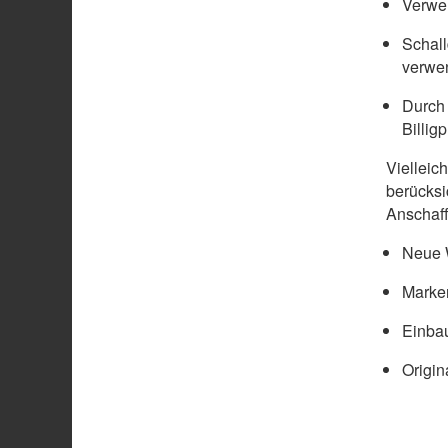
Verwen
Schal
verwe
Durch 
Billig
Vielleic
berücksi
Anschaff
Neue W
Marke
Einbau
Origin