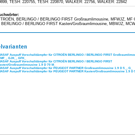
0899, TESH: 220755, TESH: 220870, WALKER: 22756, WALKER: 22842
uchwörter:
CITROËN, BERLINGO / BERLINGO FIRST Großraumlimousine, MFWJZ, MF 
 BERLINGO / BERLINGO FIRST Kasten/Großraumlimousine, MBWJZ, MCW
elvarianten
MASAF Auspuff Vorschalldämpfer für CITROËN BERLINGO / BERLINGO FIRST Großraumlimou
 MF_, GJK_, GFK_
MASAF Auspuff Vorschalldämpfer für CITROËN BERLINGO / BERLINGO FIRST
asten/Großraumlimousine 1.9 D 70 M_
MASAF Auspuff Vorschalldämpfer für PEUGEOT PARTNER Großraumlimousine 1.9 D 5_, G_
MASAF Auspuff Vorschalldämpfer für PEUGEOT PARTNER Kasten/Großraumlimousine 1.9 D 