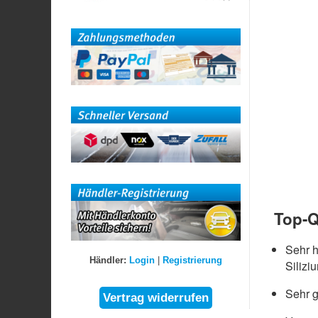
Top-Q
Sehr 
Händler:
Login
|
Registrierung
Silizi
Sehr g