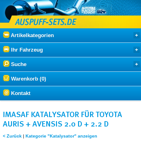
Artikelkategorien
Ihr Fahrzeug
Suche
Warenkorb (0)
Kontakt
IMASAF KATALYSATOR FÜR TOYOTA
AURIS + AVENSIS 2.0 D + 2.2 D
< Zurück
|
Kategorie "Katalysator" anzeigen