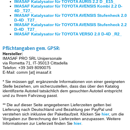
IMASAF Katalysator für TOYOTA AURIS 2.2 D _E15_
IMASAF Katalysator für TOYOTA AVENSIS Kombi 2.2 D-
4D _T27_
IMASAF Katalysator für TOYOTA AVENSIS Stufenheck 2.0
D-4D _T27_
IMASAF Katalysator für TOYOTA AVENSIS Stufenheck 2.2
D-4D _T27_
IMASAF Katalysator für TOYOTA VERSO 2.0 D-4D _R2_
Pflichtangaben gem. GPSR:
Hersteller:
IMASAF PRO SRL Unipersonale
via Rometta 71, IT-35013 Cittadella
Telefon: +39 349 8090075
E-Mail: comm [at] imasaf.it
* Sie müssen ggf. ergänzende Informationen von einer geeigneten
Stelle beziehen, um sicherzustellen, dass das über den Katalog
identifizerte Autoteil tatsächlich dem gesuchten Autoteil entspricht
und zu Ihrem Fahrzeug passt.
** Die auf dieser Seite angegebenen Lieferzeiten gelten bei
Lieferung nach Deutschland und Bezahlung per PayPal und
verstehen sich inklusive der Paketlaufzeit. Klicken Sie
hier
, um die
Vorgaben zur Berechnung der Lieferzeiten anzupassen. Weitere
Informationen zur Lieferzeit finden Sie
hier
.