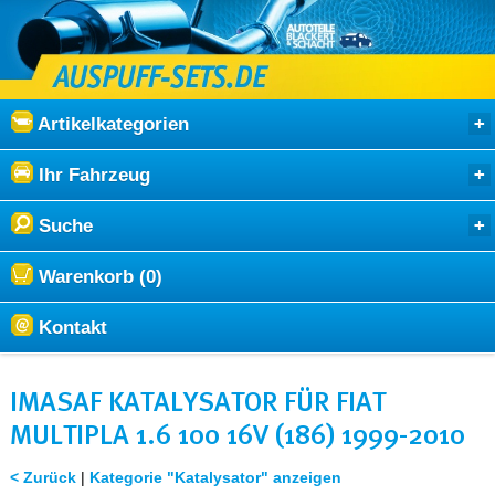
Artikelkategorien
Ihr Fahrzeug
Suche
Warenkorb (0)
Kontakt
IMASAF KATALYSATOR FÜR FIAT
MULTIPLA 1.6 100 16V (186) 1999-2010
< Zurück
|
Kategorie "Katalysator" anzeigen