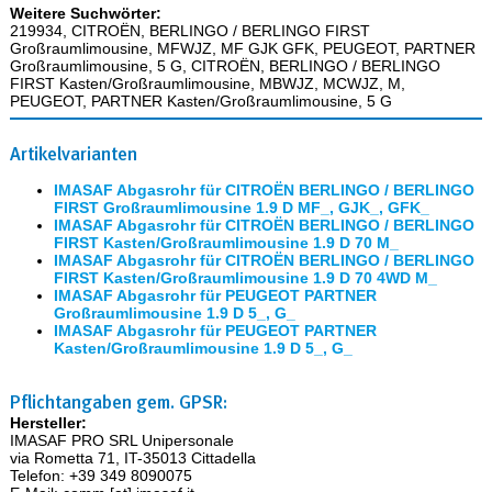
Weitere Suchwörter:
219934, CITROËN, BERLINGO / BERLINGO FIRST
Großraumlimousine, MFWJZ, MF GJK GFK, PEUGEOT, PARTNER
Großraumlimousine, 5 G, CITROËN, BERLINGO / BERLINGO
FIRST Kasten/Großraumlimousine, MBWJZ, MCWJZ, M,
PEUGEOT, PARTNER Kasten/Großraumlimousine, 5 G
Artikelvarianten
IMASAF Abgasrohr für CITROËN BERLINGO / BERLINGO
FIRST Großraumlimousine 1.9 D MF_, GJK_, GFK_
IMASAF Abgasrohr für CITROËN BERLINGO / BERLINGO
FIRST Kasten/Großraumlimousine 1.9 D 70 M_
IMASAF Abgasrohr für CITROËN BERLINGO / BERLINGO
FIRST Kasten/Großraumlimousine 1.9 D 70 4WD M_
IMASAF Abgasrohr für PEUGEOT PARTNER
Großraumlimousine 1.9 D 5_, G_
IMASAF Abgasrohr für PEUGEOT PARTNER
Kasten/Großraumlimousine 1.9 D 5_, G_
Pflichtangaben gem. GPSR:
Hersteller:
IMASAF PRO SRL Unipersonale
via Rometta 71, IT-35013 Cittadella
Telefon: +39 349 8090075