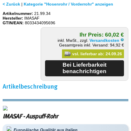
< Zurück
|
Kategorie "Hosenrohr / Vorderrohr" anzeigen
Artikelnummer:
21.99.34
Hersteller:
IMASAF
GTIN/EAN:
8033434095696
Ihr Preis: 60,02 €
inkl. MwSt., zzgl.
Versandkosten
Gesamtpreis inkl. Versand: 94,92 €
vsl. lieferbar ab: 24.09.26
Artikelbeschreibung
IMASAF - Auspuff-Rohr
Europäische Qualität aus Italien