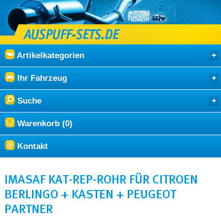
Artikelkategorien
Ihr Fahrzeug
Suche
Warenkorb (0)
Kontakt
IMASAF KAT-REP-ROHR FÜR CITROEN
BERLINGO + KASTEN + PEUGEOT
PARTNER