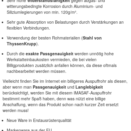
Sehr hohe
Widerstandsfähigkeit
gegen abgas- und
witterungsbedingte Korrosion durch Aluminium- und
Siliziumlegierungen von min. 120g/m².
Sehr gute Absorption von Belastungen durch Verstärkungen an
flexiblen Verbindungen.
Verwendung der besten Rohmaterialien (
Stahl von
ThyssenKrupp
).
Durch die
exakte Passgenauigkeit
werden unnötig hohe
Werkstatteinbaukosten vermieden, die bei vielen
Billigprodukten zusätzlich anfallen können, da diese oftmals
nachbearbeitet werden müssen.
Vielleicht finden Sie im Internet ein billigeres Auspuffrohr als diesen,
aber wenn man
Passgenauigkeit
und
Langlebigkeit
berücksichtigt, werden Sie mit diesem IMASAF-Auspuffrohr
bestimmt mehr Spaß haben, denn was nützt eine billige
Anschaffung, wenn das Produkt schon nach kurzer Zeit ersetzt
werden muss!
Neue Ware in Erstausrüsterqualität
Markenware aus der EU