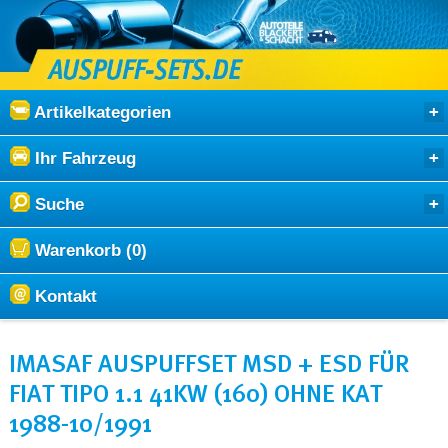
Artikelkategorien
Ihr Fahrzeug
Suche
Warenkorb (0)
Kontakt
IMASAF AUSPUFFSET MSD + ESD FÜR
FIAT TIPO 1.1 41KW (160) OHNE KAT
1988-10/1991