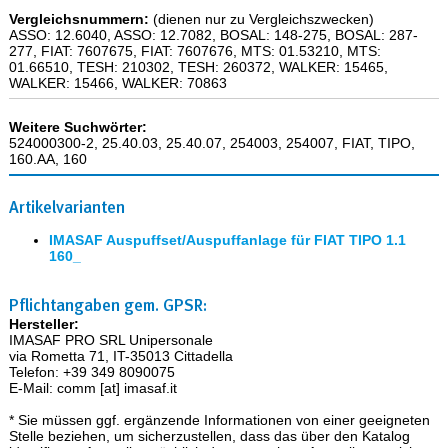
Vergleichsnummern:
(dienen nur zu Vergleichszwecken)
ASSO: 12.6040, ASSO: 12.7082, BOSAL: 148-275, BOSAL: 287-
277, FIAT: 7607675, FIAT: 7607676, MTS: 01.53210, MTS:
01.66510, TESH: 210302, TESH: 260372, WALKER: 15465,
WALKER: 15466, WALKER: 70863
Weitere Suchwörter:
524000300-2, 25.40.03, 25.40.07, 254003, 254007, FIAT, TIPO,
160.AA, 160
Artikelvarianten
IMASAF Auspuffset/Auspuffanlage für FIAT TIPO 1.1
160_
Pflichtangaben gem. GPSR:
Hersteller:
IMASAF PRO SRL Unipersonale
via Rometta 71, IT-35013 Cittadella
Telefon: +39 349 8090075
E-Mail: comm [at] imasaf.it
* Sie müssen ggf. ergänzende Informationen von einer geeigneten
Stelle beziehen, um sicherzustellen, dass das über den Katalog