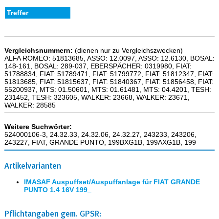
Vergleichsnummern:
(dienen nur zu Vergleichszwecken)
ALFA ROMEO: 51813685, ASSO: 12.0097, ASSO: 12.6130, BOSAL:
148-161, BOSAL: 289-037, EBERSPÄCHER: 0319980, FIAT:
51788834, FIAT: 51789471, FIAT: 51799772, FIAT: 51812347, FIAT:
51813685, FIAT: 51815637, FIAT: 51840367, FIAT: 51856458, FIAT:
55200937, MTS: 01.50601, MTS: 01.61481, MTS: 04.4201, TESH:
231452, TESH: 323605, WALKER: 23668, WALKER: 23671,
WALKER: 28585
Weitere Suchwörter:
524000106-3, 24.32.33, 24.32.06, 24.32.27, 243233, 243206,
243227, FIAT, GRANDE PUNTO, 199BXG1B, 199AXG1B, 199
Artikelvarianten
IMASAF Auspuffset/Auspuffanlage für FIAT GRANDE
PUNTO 1.4 16V 199_
Pflichtangaben gem. GPSR: