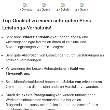
1 x Dichtung
2 x Gummi
2 x Schelle
2 x Gummi
Top-Qualität zu einem sehr guten Preis-
Leistungs-Verhältnis!
Sehr hohe
Widerstandsfähigkeit
gegen abgas- und
witterungsbedingte Korrosion durch Aluminium- und
Siliziumlegierungen von min. 120g/m².
Sehr gute Absorption von Belastungen durch Verstärkungen an
flexiblen Verbindungen.
Verwendung der besten Rohmaterialien (
Stahl von
ThyssenKrupp
).
Schalldämpfertopfdeckel haben eine
Stärke von mindestens
2mm
- mehr, als die meisten anderen Hersteller verwenden.
Durch die
exakte Passgenauigkeit
werden unnötig hohe
Werkstatteinbaukosten vermieden, die bei vielen
Billigprodukten zusätzlich anfallen können, da diese oftmals
nachbearbeitet werden müssen.