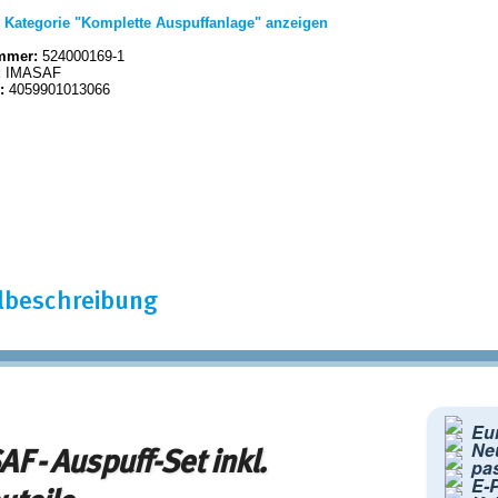
|
Kategorie "Komplette Auspuffanlage" anzeigen
mmer:
524000169-1
:
IMASAF
:
4059901013066
elbeschreibung
Eur
Ne
F - Auspuff-Set inkl.
pa
E-P