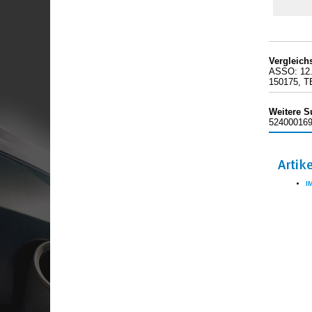
Vergleic
ASSO: 12.
150175, T
Weitere S
524000169
Artik
I