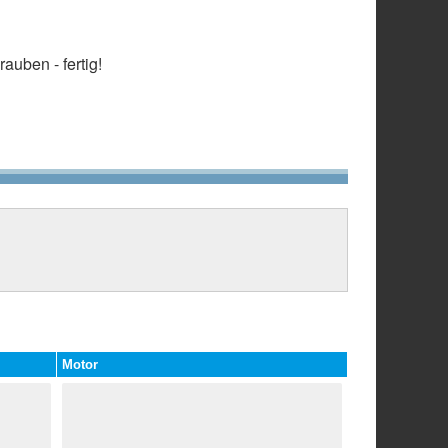
auben - fertig!
Motor