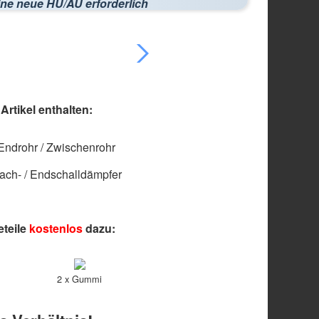
ine neue HU/AU erforderlich
rtikel enthalten:
 Endrohr / Zwischenrohr
ach- / Endschalldämpfer
eteile
kostenlos
dazu:
2 x Gummi