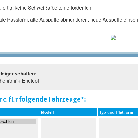
fertig, keine Schweißarbeiten erforderlich
ale Passform: alte Auspuffe abmontieren, neue Auspuffe einschr
eleigenschaften:
henrohr + Endtopf
nd für folgende Fahrzeuge*:
r
Modell
Typ und Plattform