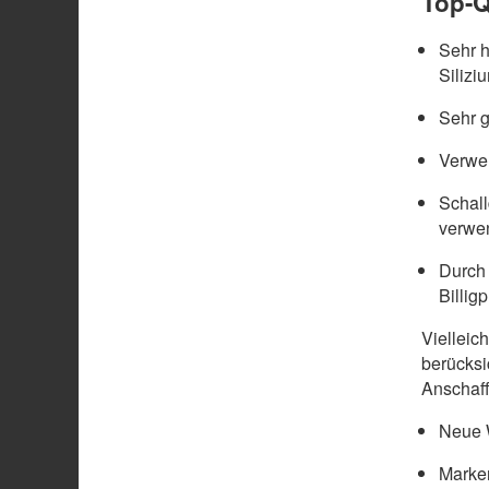
Top-Q
Sehr 
Silizi
Sehr g
Verwen
Schal
verwe
Durch 
Billig
Vielleic
berücksi
Anschaff
Neue W
Marke