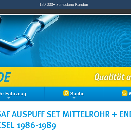
120.000+ zufriedene Kunden
hr Fahrzeug
Suche
W
AF AUSPUFF SET MITTELROHR + END
ESEL 1986-1989