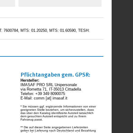
T: 7600784, MTS: 01.20250, MTS: 01.60590, TESH:
Pflichtangaben gem. GPSR:
Hersteller:
IMASAF PRO SRL Unipersonale
via Rometta 71, IT-35013 Cittadella
Telefon: +39 349 8090075
E-Mail: comm [at] imasaf.it
* Sie müssen ggf. ergänzende Informationen von einer
geeigneten Stelle beziehen, um sicherzustellen, dass
das über den Katalog identifizerte Autoteil tatsächlich
dem gesuchten Autoteil entspricht und zu Ihrem
Fahrzeug passt.
** Die auf dieser Seite angegebenen Lieferzeiten
gelten bei Lieferung nach Deutschland und Bezahlung