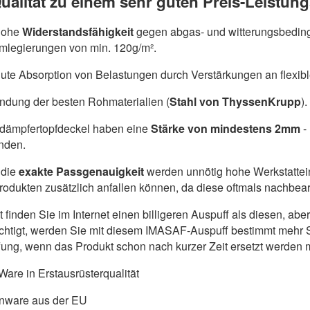
ualität zu einem sehr guten Preis-Leistung
hohe
Widerstandsfähigkeit
gegen abgas- und witterungsbeding
umlegierungen von min. 120g/m².
ute Absorption von Belastungen durch Verstärkungen an flexib
dung der besten Rohmaterialien (
Stahl von ThyssenKrupp
).
ldämpfertopfdeckel haben eine
Stärke von mindestens 2mm
-
nden.
die
exakte Passgenauigkeit
werden unnötig hohe Werkstattein
produkten zusätzlich anfallen können, da diese oftmals nachbe
ht finden Sie im Internet einen billigeren Auspuff als diesen, a
chtigt, werden Sie mit diesem IMASAF-Auspuff bestimmt mehr S
ung, wenn das Produkt schon nach kurzer Zeit ersetzt werden 
are in Erstausrüsterqualität
nware aus der EU