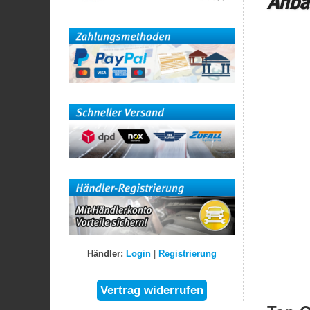
Anba
Händler:
Login
|
Registrierung