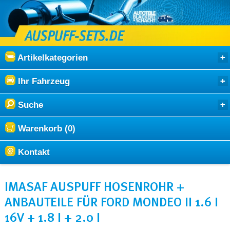
Artikelkategorien
Ihr Fahrzeug
Suche
Warenkorb (0)
Kontakt
IMASAF AUSPUFF HOSENROHR +
ANBAUTEILE FÜR FORD MONDEO II 1.6 I
16V + 1.8 I + 2.0 I