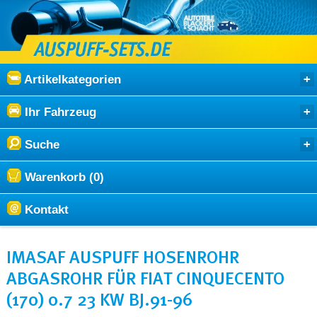
Artikelkategorien
Ihr Fahrzeug
Suche
Warenkorb (0)
Kontakt
IMASAF AUSPUFF HOSENROHR
ABGASROHR FÜR FIAT CINQUECENTO
(170) 0.7 23 KW BJ.91-96