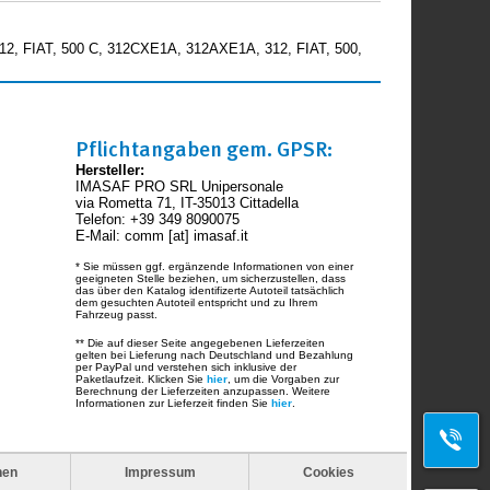
2, FIAT, 500 C, 312CXE1A, 312AXE1A, 312, FIAT, 500,
Pflichtangaben gem. GPSR:
Hersteller:
IMASAF PRO SRL Unipersonale
via Rometta 71, IT-35013 Cittadella
Telefon: +39 349 8090075
E-Mail: comm [at] imasaf.it
* Sie müssen ggf. ergänzende Informationen von einer
geeigneten Stelle beziehen, um sicherzustellen, dass
das über den Katalog identifizerte Autoteil tatsächlich
dem gesuchten Autoteil entspricht und zu Ihrem
Fahrzeug passt.
** Die auf dieser Seite angegebenen Lieferzeiten
gelten bei Lieferung nach Deutschland und Bezahlung
per PayPal und verstehen sich inklusive der
Paketlaufzeit. Klicken Sie
hier
, um die Vorgaben zur
Berechnung der Lieferzeiten anzupassen. Weitere
Informationen zur Lieferzeit finden Sie
hier
.
nen
Impressum
Cookies