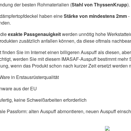
dung der besten Rohmaterialien (
Stahl von ThyssenKrupp
).
ldämpfertopfdeckel haben eine
Stärke von mindestens 2mm
-
nden.
die
exakte Passgenauigkeit
werden unnötig hohe Werkstattein
produkten zusätzlich anfallen können, da diese oftmals nachbe
ht finden Sie im Internet einen billigeren Auspuff als diesen, a
chtigt, werden Sie mit diesem IMASAF-Auspuff bestimmt mehr S
ung, wenn das Produkt schon nach kurzer Zeit ersetzt werden 
are in Erstausrüsterqualität
nware aus der EU
fertig, keine Schweißarbeiten erforderlich
ale Passform: alten Auspuff abmontieren, neuen Auspuff einschr