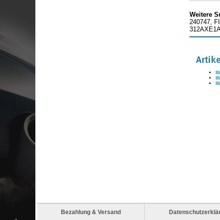
Weitere S
240747, F
312AXE1A,
Artik
I
I
I
Bezahlung & Versand
Datenschutzerklä