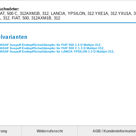
uchwörter:
IAT, 500 C, 312AXM1B, 312, LANCIA, YPSILON, 312.YXE1A, 312.YXU1A, 31
 312, FIAT, 500, 312AXM1B, 312
elvarianten
MASAF Auspuff Endtopf/Schalldämpfer für FIAT 500 1.3 D Multijet 312_
MASAF Auspuff Endtopf/Schalldämpfer für FIAT 500 C 1.3 D Multijet 312_
MASAF Auspuff Endtopf/Schalldämpfer für LANCIA YPSILON 1.3 D Multijet 312_
rung
Widerrufsrecht
AGB / Kundeninformatio