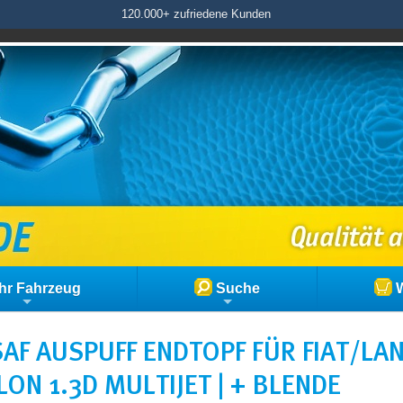
120.000+ zufriedene Kunden
hr Fahrzeug
Suche
W
AF AUSPUFF ENDTOPF FÜR FIAT/LAN
LON 1.3D MULTIJET | + BLENDE