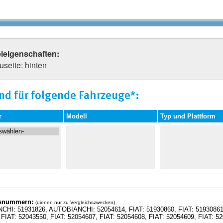
eleigenschaften:
useite: hinten
nd für folgende Fahrzeuge*:
r
Modell
Typ und Plattform
hsnummern:
(dienen nur zu Vergleichszwecken)
HI: 51931826, AUTOBIANCHI: 52054614, FIAT: 51930860, FIAT: 51930861, 
 FIAT: 52043550, FIAT: 52054607, FIAT: 52054608, FIAT: 52054609, FIAT: 