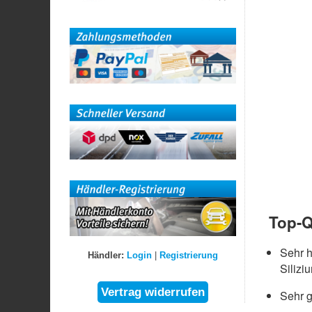
Top-Q
Sehr 
Händler:
Login
|
Registrierung
Silizi
Sehr g