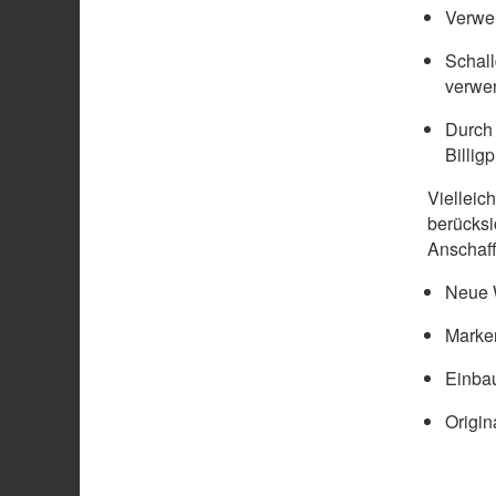
Verwen
Schal
verwe
Durch 
Billig
Vielleic
berücksi
Anschaff
Neue W
Marke
Einbau
Origin