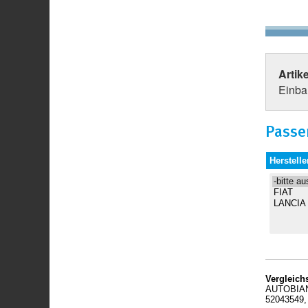
Artik
Einba
Passe
Herstelle
Vergleic
AUTOBIANC
52043549,