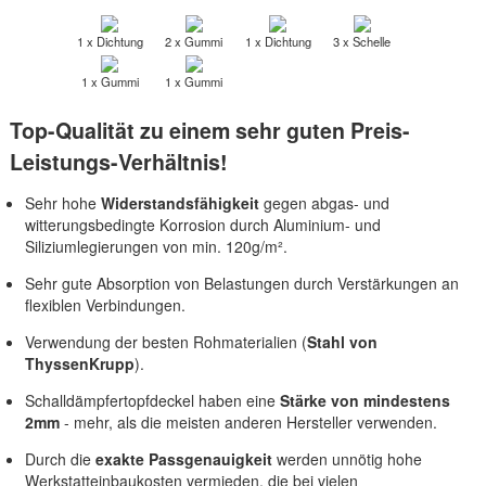
1 x Dichtung
2 x Gummi
1 x Dichtung
3 x Schelle
1 x Gummi
1 x Gummi
Top-Qualität zu einem sehr guten Preis-
Leistungs-Verhältnis!
Sehr hohe
Widerstandsfähigkeit
gegen abgas- und
witterungsbedingte Korrosion durch Aluminium- und
Siliziumlegierungen von min. 120g/m².
Sehr gute Absorption von Belastungen durch Verstärkungen an
flexiblen Verbindungen.
Verwendung der besten Rohmaterialien (
Stahl von
ThyssenKrupp
).
Schalldämpfertopfdeckel haben eine
Stärke von mindestens
2mm
- mehr, als die meisten anderen Hersteller verwenden.
Durch die
exakte Passgenauigkeit
werden unnötig hohe
Werkstatteinbaukosten vermieden, die bei vielen