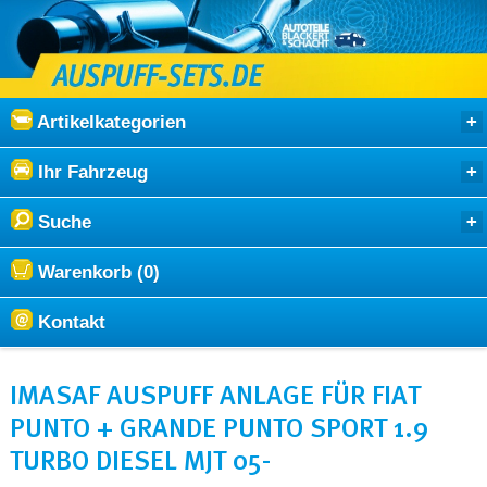
Artikelkategorien
Ihr Fahrzeug
Suche
Warenkorb (0)
Kontakt
IMASAF AUSPUFF ANLAGE FÜR FIAT
PUNTO + GRANDE PUNTO SPORT 1.9
TURBO DIESEL MJT 05-