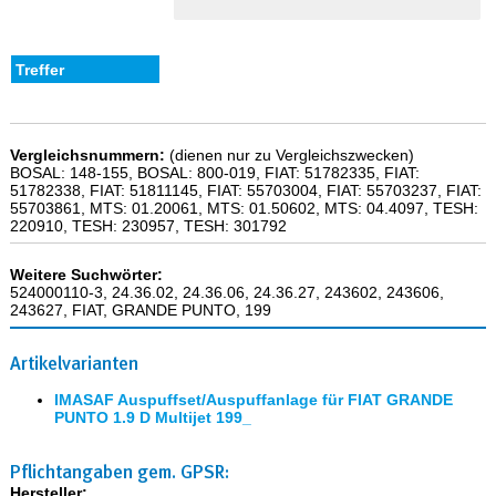
Vergleichsnummern:
(dienen nur zu Vergleichszwecken)
BOSAL: 148-155, BOSAL: 800-019, FIAT: 51782335, FIAT:
51782338, FIAT: 51811145, FIAT: 55703004, FIAT: 55703237, FIAT:
55703861, MTS: 01.20061, MTS: 01.50602, MTS: 04.4097, TESH:
220910, TESH: 230957, TESH: 301792
Weitere Suchwörter:
524000110-3, 24.36.02, 24.36.06, 24.36.27, 243602, 243606,
243627, FIAT, GRANDE PUNTO, 199
Artikelvarianten
IMASAF Auspuffset/Auspuffanlage für FIAT GRANDE
PUNTO 1.9 D Multijet 199_
Pflichtangaben gem. GPSR:
Hersteller: