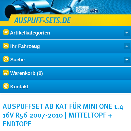
Artikelkategorien
Ihr Fahrzeug
Suche
Warenkorb (0)
Kontakt
AUSPUFFSET AB KAT FÜR MINI ONE 1.4
16V R56 2007-2010 | MITTELTOPF +
ENDTOPF