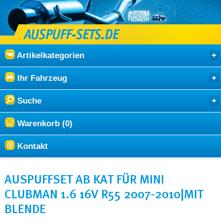
Artikelkategorien
Ihr Fahrzeug
Suche
Warenkorb (0)
Kontakt
AUSPUFFSET AB KAT FÜR MINI
CLUBMAN 1.6 16V R55 2007-2010|MIT
BLENDE