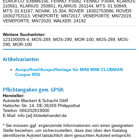
EUROFLO: EXBM6156, FENNO: P3082, FENNO: P3084, KLARIUS:
110561, KLARIUS: 250851, KLARIUS: 261144, MTS: 01.50849,
MTS: 01.61167, NOVAK: 15.304, ROVER: 18302753086, ROVER:
18302753113, VENEPORTE: MN72017, VENEPORTE: MN72019,
VENEPORTE: MN72020, WALKER: 24192
Weitere Suchwörter:
123100009-4, MOS-289, MOS-290, MOR-100, MOS-289, MOS-
290, MOR-100
Artikelvarianten
Auspuffset/Auspuffanlage für MINI MINI CLUBMAN
Cooper R55
Pflichtangaben gem. GPSR:
Hersteller:
Autoteile Blackert & Schacht GbR
Hattorfer Str. 14, DE-36269 Philippsthal
Telefon: 066202819000
E-Mail: info [at] kfzteilehandel.de
* Sie müssen ggf. ergänzende Informationen von einer geeigneten
Stelle beziehen, um sicherzustellen, dass das über den Katalog
identifizerte Autoteil tatsächlich dem gesuchten Autoteil entspricht