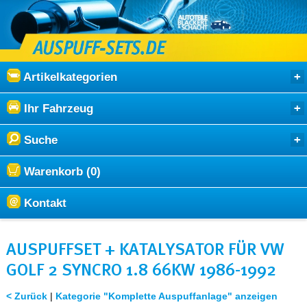
Artikelkategorien
Ihr Fahrzeug
Suche
Warenkorb (0)
Kontakt
AUSPUFFSET + KATALYSATOR FÜR VW
GOLF 2 SYNCRO 1.8 66KW 1986-1992
< Zurück
|
Kategorie "Komplette Auspuffanlage" anzeigen