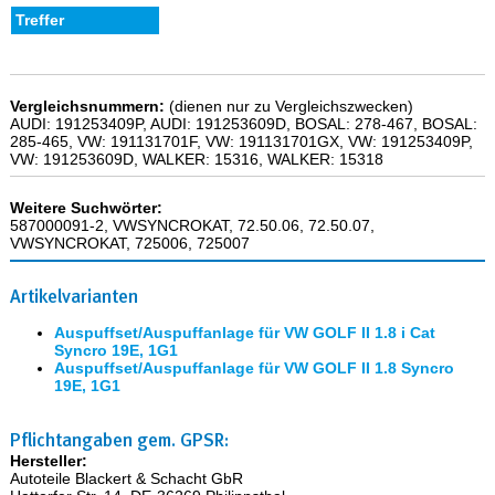
Vergleichsnummern:
(dienen nur zu Vergleichszwecken)
AUDI: 191253409P, AUDI: 191253609D, BOSAL: 278-467, BOSAL:
285-465, VW: 191131701F, VW: 191131701GX, VW: 191253409P,
VW: 191253609D, WALKER: 15316, WALKER: 15318
Weitere Suchwörter:
587000091-2, VWSYNCROKAT, 72.50.06, 72.50.07,
VWSYNCROKAT, 725006, 725007
Artikelvarianten
Auspuffset/Auspuffanlage für VW GOLF II 1.8 i Cat
Syncro 19E, 1G1
Auspuffset/Auspuffanlage für VW GOLF II 1.8 Syncro
19E, 1G1
Pflichtangaben gem. GPSR:
Hersteller:
Autoteile Blackert & Schacht GbR