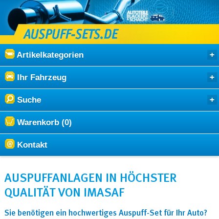
Artikelkategorien
Ihr Fahrzeug
Suche
Warenkorb (0)
Kontakt
AUSPUFFANLAGEN IN HÖCHSTER
QUALITÄT VON IMASAF
Sie benötigen ein hochwertiges Auspuff-Set für Ihr Auto?