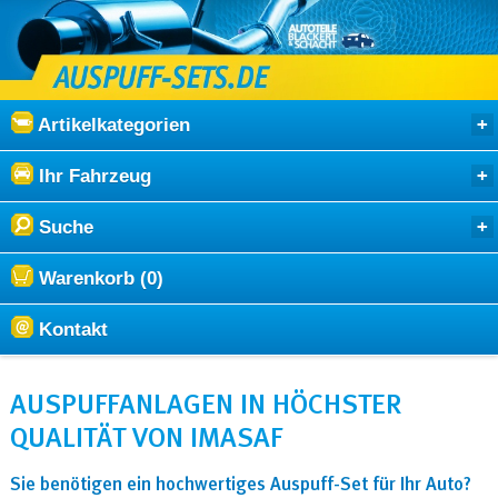
Artikelkategorien
Ihr Fahrzeug
Suche
Warenkorb (0)
Kontakt
AUSPUFFANLAGEN IN HÖCHSTER
QUALITÄT VON IMASAF
Sie benötigen ein hochwertiges Auspuff-Set für Ihr Auto?