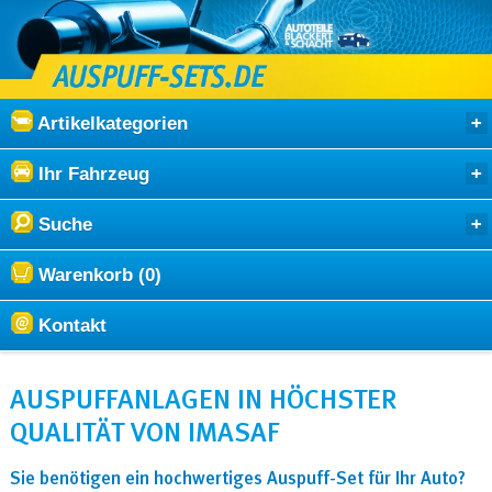
Artikelkategorien
Ihr Fahrzeug
Suche
Warenkorb (0)
Kontakt
AUSPUFFANLAGEN IN HÖCHSTER
QUALITÄT VON IMASAF
Sie benötigen ein hochwertiges Auspuff-Set für Ihr Auto?