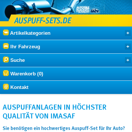
Artikelkategorien
Ihr Fahrzeug
Suche
Warenkorb (0)
Kontakt
AUSPUFFANLAGEN IN HÖCHSTER
QUALITÄT VON IMASAF
Sie benötigen ein hochwertiges Auspuff-Set für Ihr Auto?