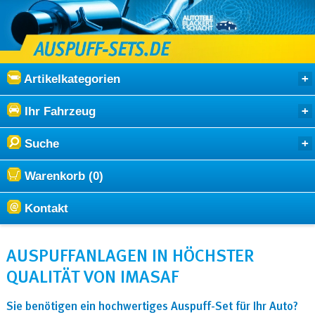
Artikelkategorien
Ihr Fahrzeug
Suche
Warenkorb (0)
Kontakt
AUSPUFFANLAGEN IN HÖCHSTER
QUALITÄT VON IMASAF
Sie benötigen ein hochwertiges Auspuff-Set für Ihr Auto?