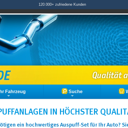
120.000+ zufriedene Kunden
hr Fahrzeug
Suche
W
UFFANLAGEN IN HÖCHSTER QUALIT
ötigen ein hochwertiges Auspuff-Set für Ihr Auto? S