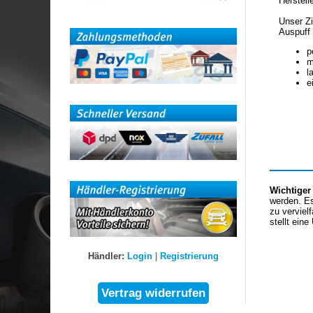
Herstell
Unser Zi
Auspuff 
p
m
l
e
Wichtiger
werden. Es
zu verviel
stellt eine
Händler:
Login
|
Registrierung