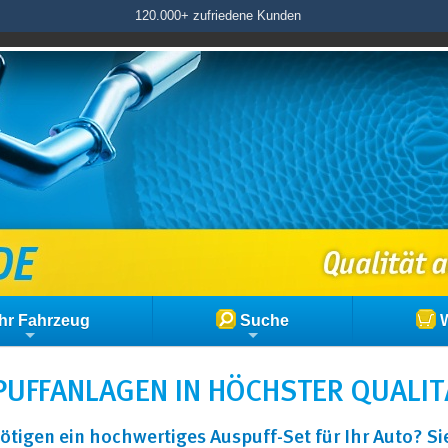
120.000+ zufriedene Kunden
hr Fahrzeug
Suche
W
UFFANLAGEN IN HÖCHSTER QUALIT
ötigen ein hochwertiges Auspuff-Set für Ihr Auto? S