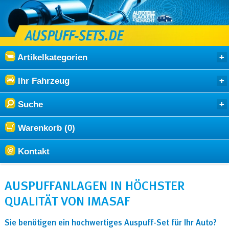
Artikelkategorien
Ihr Fahrzeug
Suche
Warenkorb (0)
Kontakt
AUSPUFFANLAGEN IN HÖCHSTER
QUALITÄT VON IMASAF
Sie benötigen ein hochwertiges Auspuff-Set für Ihr Auto?