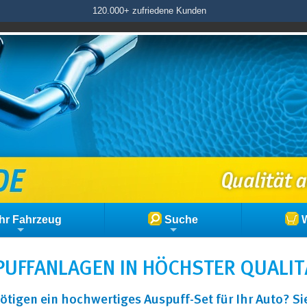
120.000+ zufriedene Kunden
hr Fahrzeug
Suche
W
UFFANLAGEN IN HÖCHSTER QUALIT
ötigen ein hochwertiges Auspuff-Set für Ihr Auto? S