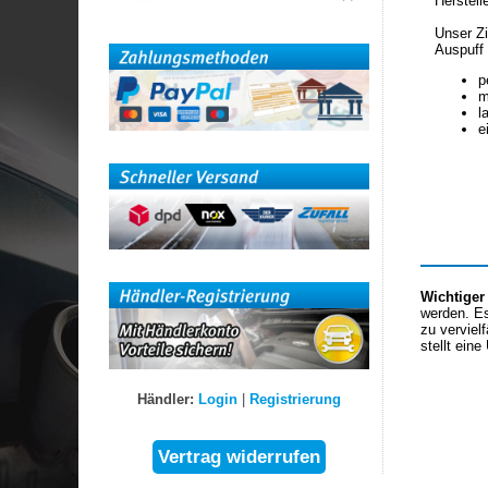
Herstell
Unser Zi
Auspuff 
p
m
l
e
Wichtiger
werden. Es
zu verviel
stellt eine
Händler:
Login
|
Registrierung