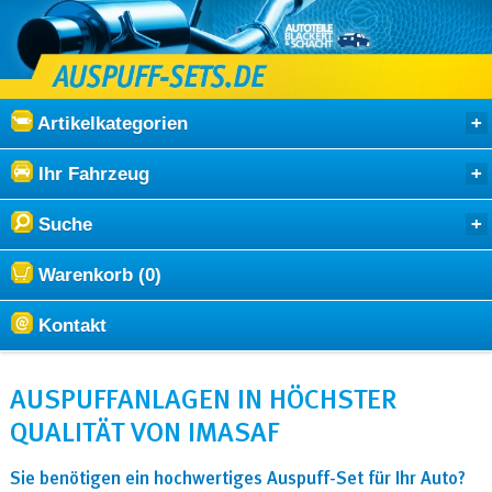
Artikelkategorien
Ihr Fahrzeug
Suche
Warenkorb (0)
Kontakt
AUSPUFFANLAGEN IN HÖCHSTER
QUALITÄT VON IMASAF
Sie benötigen ein hochwertiges Auspuff-Set für Ihr Auto?