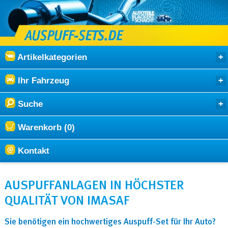
Artikelkategorien
Ihr Fahrzeug
Suche
Warenkorb (0)
Kontakt
AUSPUFFANLAGEN IN HÖCHSTER
QUALITÄT VON IMASAF
Sie benötigen ein hochwertiges Auspuff-Set für Ihr Auto?