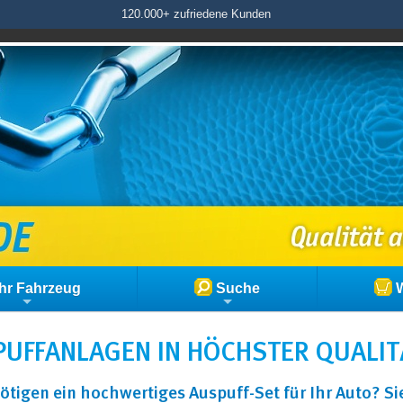
120.000+ zufriedene Kunden
hr Fahrzeug
Suche
W
UFFANLAGEN IN HÖCHSTER QUALIT
ötigen ein hochwertiges Auspuff-Set für Ihr Auto? S