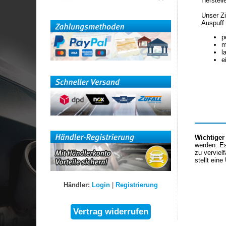
Herstell
Unser Zi
Auspuff 
p
m
l
e
Wichtiger
werden. Es
zu verviel
stellt eine
Händler:
Login
|
Registrierung